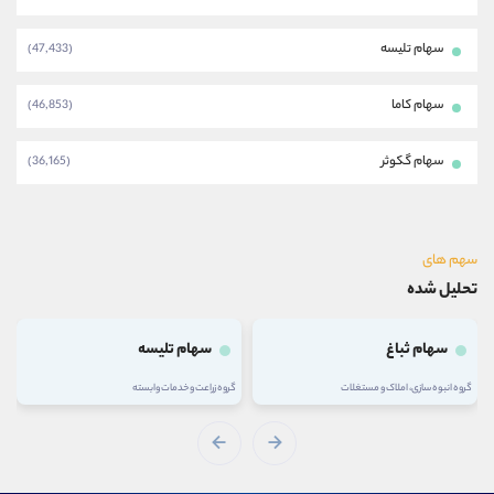
سهام تلیسه
(47,433)
سهام کاما
(46,853)
سهام گکوثر
(36,165)
سهم های
تحلیل شده
سهام ثباغ
سهام تلیسه
گروه انبوه سازی، املاک و مستغلات
گروه زراعت و خدمات وابسته