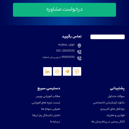
تماس بگیرید
تهران، زعفرانیه
021-22021030
90001030
(بدون پیش شماره)
پشتیبانی
دسترسی سریع
سوالات متداول
مطالب آموزشی بورس
دانلود اپلیکیشن اختصاصی
لیست دوره های آموزشی
نرم افزار های کاربردی
معرفی سهام ها
قوانین و مقررات
تحلیل تکنیکال رمز ارزها
کانال رسمی در پیام رسان بله
درباره ما