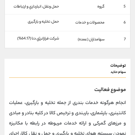
کانال بله
@alirezamehrabi_official
5
گروه
حمل ونقل، انبارداري و ارتباطات
حمل، تخلیه و بارگیری
6
محصولات و خدمات
شركت فرازانرژي دنا (64.17%)
7
سهامداران (عمده)
توضیحات
سهام حتاید
موضوع فعالیت
انجام هرگونه خدمات بندری از جمله تخلیه و بارگیری، عملیات
کانتینری، بارشماری، باربندی و ترخیص کالا در کلیه بنادر و مبادی
و مرزهای گمرکی و ارائه خدمات مربوطه در رابطه با مکانیزه
نمودن سیستم هوای تخلیه و بارگیری و حمل و نقل کالا، اجرای