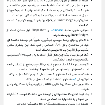
SmartBridges از طریق بستر اصلی Ark، بلاک چین های جداگانه را با
هم متصل می کند. اساساً، Ark واسطه بین زنجیره های مختلف می
شود که به آنها امکان می دهد با یکدیگر ارتباط برقرار کنند و وقایع را از
طریق زنجیره ها ایجاد کنند چیزی که در حال حاضر امکان پذیر نیست.
فعال کردن SmartBridges در یک زنجیره به راحتی وارد کردن یک قطعه
کد است.
صرافی هایی مانند
Coinbase
و Shapeshift نیز ممکن است از
SmartBridges بهره مند شوند.
با ادغام زبانهای برنامه نویسی جایگزین، تقریباً هر توسعه دهنده ای
باید در ساختمان بالای Ark احساس راحتی کند. این پلتفرم شامل
پشتیبانی از 18 زبان برنامه نویسی مختلف است.
شما می توانید از بلاک چین های قابل استفاده به راحتی بهArk دسترسی
داشته و پروژه خود را ایجاد کنید.
اکوسیستم ARK از یک مجموع فناوری بلاک چین منبع باز تشکیل شده
است که به زبان برنامه نویسی TypeScript نوشته شده است.
شبکه عمومی ARK به عنوان قسمت عملی فناوری ARK عمل می کند.
اپراتورهای
گره
به عنوان نماینده در شبکه عمل می کنند.
بلاک چین های مستقل با فناوری ARK با اپراتورهای گره مستقل اجرا می
شوند.
یک نهاد تجاری که محصولاتی را توسعه می دهد که توسط ARK ارائه
می شوند و به حفظ پایه کد کمک می کنند
جامعه ای از کاربران، توسعه دهندگان و ارائه دهندگان خدمات.