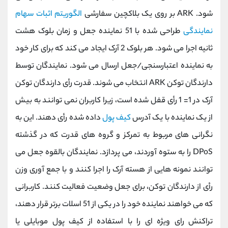
شود. ARK بر روی یک بلاکچین سفارشی
الگوریتم اثبات سهام
نمایندگی
طراحی شده با 51 نماینده جعل و زمان بلوک هشت
ثانیه اجرا می شود. هر بلوک 2 آرک ایجاد می کند که برای کار خود
به نماینده اعتبارسنجی/جعل ارسال می شود. نمایندگان توسط
دارندگان توکن ARK انتخاب می شوند. قدرت رأی دارندگان توکن
آرک در 1= 1 رأی قفل شده است، زیرا کاربران نمی توانند به بیش
از یک نماینده با یک آدرس
کیف پول
داده شده رأی دهند. این به
نگرانی های مربوط به تمرکز و گروه های قدرت که در گذشته
DPoS را به ستوه آوردند، می پردازد. نمایندگان بالقوه جعل می‌
توانند نمونه‌ هایی از هسته آرک را اجرا کنند و با جمع ‌آوری وزن
رأی از دارندگان توکن، برای جعل وضعیت فعالیت کنند. کاربرانی
که می خواهند نماینده خود را در یکی از 51 اسلات برتر قرار دهند،
تراکنش رای ویژه ای را با استفاده از کیف پول موبایلی یا