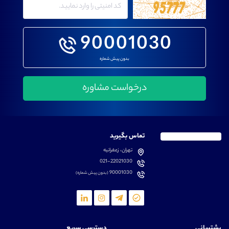
90001030
بدون پیش شماره
تماس بگیرید
تهران، زعفرانیه
021-22021030
90001030
(بدون پیش شماره)
پشتیبانی
دسترسی سریع