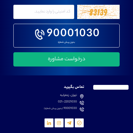
90001030
بدون پیش شماره
تماس بگیرید
تهران، زعفرانیه
021-22021030
90001030
(بدون پیش شماره)