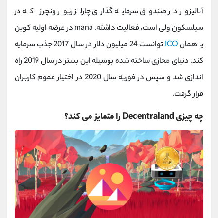
آنالیزور در صندوق سرمایه گذاری چارلز ریور ونچرز، که در
سیلسکون ولی است، فعالیت داشته. mana در عرضه اولیه کوبن
یا همان
ICO
توانست 24 میلیون دلار در سال 2017 جذب سرمایه
کند. دنیای مجازی ساخته شده بوسیله این بستر در سال 2019 راه
اندازی شد و سپس در فوریه سال 2020 در اختیار عموم کاربران
قرار گرفت.
چه چیزی Decentraland را متمایز می کند؟