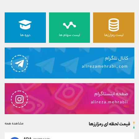
لیست رمزارزها
لیست سهام ها
دوره ها
کانال تلگرام
alirezamehrabi_com
صفحه اینستاگرام
alireza.mehrabii
قیمت لحظه ای رمزارزها
مشاهده همه