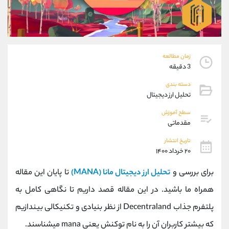
موبایل
09101364784
واتساپ
شروع گفتگو
تلگرام
@Armteam_admin_104
داخلی
104
زمان مطالعه
3 دقیقه
پشتیبان فروش
(ایمان پوراسماعیلی)
دسته بندی
موبایل
09927779040
تحلیل ارز دیجیتال
واتساپ
شروع گفتگو
تلگرام
@Armteam_admin_por
سطح آموزش
مقدماتی
داخلی
107
تاریخ انتشار
۲۰ خرداد ۱۴۰۰
اطلاعات تماس
(دفتر فروش)
تلفن
021-22021030
برای بررسی و
تحلیل ارز دیجیتال مانا (MANA)
تا پایان این مقاله
تلفن
021-22021040
همراه ما باشید. در این مقاله قصد داریم تا نگاهی کامل به
بدون پیش شماره
90001030
پلتفرم جذاب Decentraland از نظر بنیادی و تکنیکالی بیندازیم
اینستاگرام
@alireza.mehrabii
کانال تلگرام
@alirezamehrabi_com
که بیشتر کاربران آن را به نام توکنش یعنی mana میشناسند.