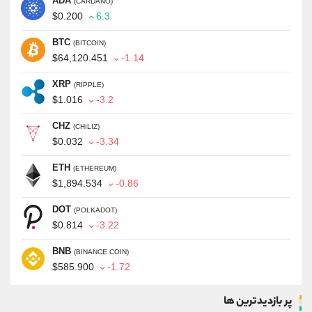
ADA
(CARDANO)
$0.200
6.3
BTC
(BITCOIN)
$64,120.451
-1.14
XRP
(RIPPLE)
$1.016
-3.2
CHZ
(CHILIZ)
$0.032
-3.34
ETH
(ETHEREUM)
$1,894.534
-0.86
DOT
(POLKADOT)
$0.814
-3.22
BNB
(BINANCE COIN)
$585.900
-1.72
پر بازدیدترین ها