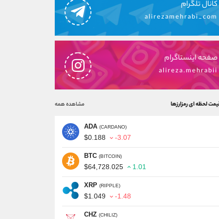
کانال تلگرام
alirezamehrabi_com
صفحه اینستاگرام
alireza.mehrabii
یمت لحظه ای رمزارزها
مشاهده همه
ADA
(CARDANO)
$0.188
-3.07
BTC
(BITCOIN)
$64,728.025
1.01
XRP
(RIPPLE)
$1.049
-1.48
CHZ
(CHILIZ)