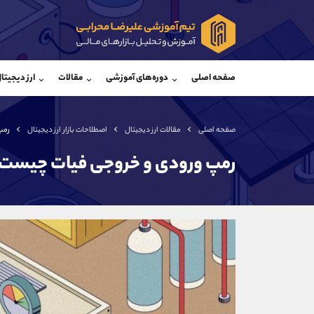
پشتیبان فروش
پشتی
(فائزه تهرانی)
صفحه اصلی
دوره‌های آموزشی
مقالات
ارز دیجیتا
موبایل
09101364784
موبایل
واتساپ
شروع گفتگو
واتساپ
تلگرام
@Armteam_admin_104
تلگرام
صفحه اصلی
مقالات ارز دیجیتال
اصطلاحات بازار ارز دیجیتال
رمپ
داخلی
104
داخلی
رمپ ورودی و خروجی فیات چیست
اطلاعات تماس
(دفتر فروش)
تلفن
تلفن
بدون پیش شماره
اینستاگرام
کانال تلگرام
کانال بله