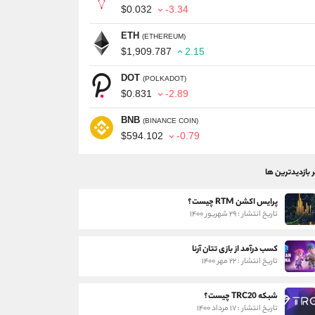
$0.032
-3.34
ETH
(ETHEREUM)
$1,909.787
2.15
DOT
(POLKADOT)
$0.831
-2.89
BNB
(BINANCE COIN)
$594.102
-0.79
ر بازدیدترین ها
پرایس اکشن RTM چیست؟
تاریخ انتشار : ۲۹ شهریور ۱۴۰۰
کسب درآمد از بازی تتان آرنا
تاریخ انتشار : ۲۲ مهر ۱۴۰۰
شبکه TRC20 چیست؟
تاریخ انتشار : ۱۷ مرداد ۱۴۰۰