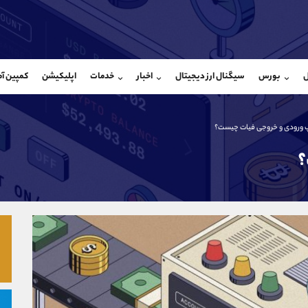
بان فروش
پشتیبان فروش
(یوسف فرخنده)
(ایمان پوراسماعیلی)
ل
بورس
سیگنال ارز دیجیتال
اخبار
خدمات
اپلیکیشن
کمپین آ
09194198792
موبایل
9927779040
شروع گفتگو
واتساپ
شروع گفتگ
@Armteam_admin_33
تلگرام
Armteam_admin_por
 ورودی و خروجی فیات چیست؟
118
داخلی
07
؟