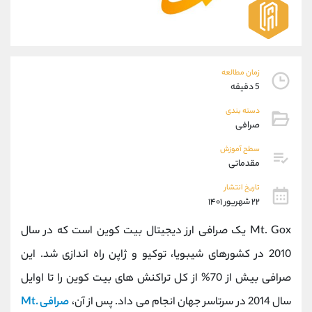
موبایل
09101364784
واتساپ
شروع گفتگو
تلگرام
@Armteam_admin_104
داخلی
104
زمان مطالعه
5 دقیقه
پشتیبان فروش
(محسن یزدی)
دسته بندی
موبایل
09304891085
صرافی
واتساپ
شروع گفتگو
سطح آموزش
تلگرام
@Armteam_admin_103
مقدماتی
داخلی
103
تاریخ انتشار
۲۲ شهریور ۱۴۰۱
اطلاعات تماس
(دفتر فروش)
Mt. Gox یک صرافی ارز دیجیتال بیت کوین است که در سال
تلفن
021-22021030
تلفن
021-22021040
2010 در کشورهای شیبویا، توکیو و ژاپن راه اندازی شد. این
بدون پیش شماره
90001030
صرافی بیش از 70% از کل تراکنش های بیت کوین را تا اوایل
اینستاگرام
@alireza.mehrabii
کانال تلگرام
@alirezamehrabi_com
سال 2014 در سرتاسر جهان انجام می داد. پس از آن،
صرافی Mt.