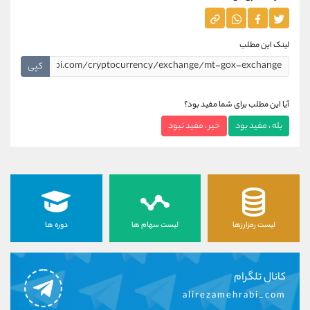
لینک این مطلب
کپی
آیا این مطلب برای شما مفید بود؟
بله ، مفید بود
خیر ، مفید نبود
لیست رمزارزها
لیست سهام ها
دوره ها
کانال تلگرام
alirezamehrabi_com