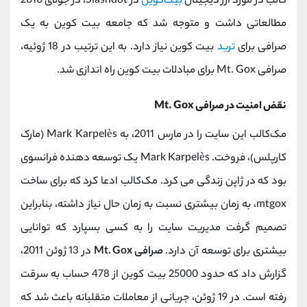
کالب در مورد ارز دیجیتال
بیت‌کوین
در Slashdot، در جولای 2010
مطالعاتی داشت و متوجه شد که جامعه بیت‌ کوین به یک
صرافی برای
ترید
بیت‌ کوین نیاز دارد. به این ترتیب در 18 ژوئیه،
صرافی Mt. Gox برای مبادلات بیت کوین راه اندازی شد.
نقض امنیت در صرافی Mt. Gox
مک‌کالب این سایت را در مارس 2011، به Mark Karpelès (مارک
کارپلس)، فروخت. Mark Karpelès یک توسعه ‌دهنده فرانسوی
بود که در ژاپن زندگی می ‌کرد. مک‌کالب ادعا کرد که برای ساخت
mtgox، به زمان بیشتری نسبت به زمان حال نیاز داشته، بنابراین
تصمیم گرفت مدیریت سایت را به کسی بسپارد که توانایی
بیشتری برای توسعه آن دارد.
صرافی Mt. Gox
در 13 ژوئن 2011،
گزارش داد که حدود 25000 بیت کوین از 478 حساب به سرقت
رفته است. در 19 ژوئن، جریانی از معاملات متقلبانه باعث شد که