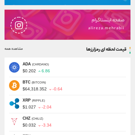
صفحه اینستاگرام
alireza.mehrabii
قیمت لحظه ای رمزارزها
مشاهده همه
ADA
(CARDANO)
$0.202
6.86
BTC
(BITCOIN)
$64,318.352
-0.64
XRP
(RIPPLE)
$1.027
-2.04
CHZ
(CHILIZ)
$0.032
-3.34