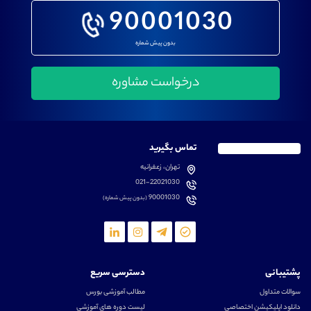
90001030
بدون پیش شماره
تماس بگیرید
تهران، زعفرانیه
021-22021030
90001030
(بدون پیش شماره)
پشتیبانی
دسترسی سریع
سوالات متداول
مطالب آموزشی بورس
دانلود اپلیکیشن اختصاصی
لیست دوره های آموزشی