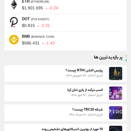
ETH
(ETHEREUM)
$1,901.695
-0.24
DOT
(POLKADOT)
$0.815
-2.31
BNB
(BINANCE COIN)
$586.431
-1.43
پر بازدیدترین ها
پرایس اکشن RTM چیست؟
تاریخ انتشار : ۲۹ شهریور ۱۴۰۰
کسب درآمد از بازی تتان آرنا
تاریخ انتشار : ۲۲ مهر ۱۴۰۰
شبکه TRC20 چیست؟
تاریخ انتشار : ۱۷ مرداد ۱۴۰۰
10 مورد از بهترین اندیکاتورهای تشخیص روند