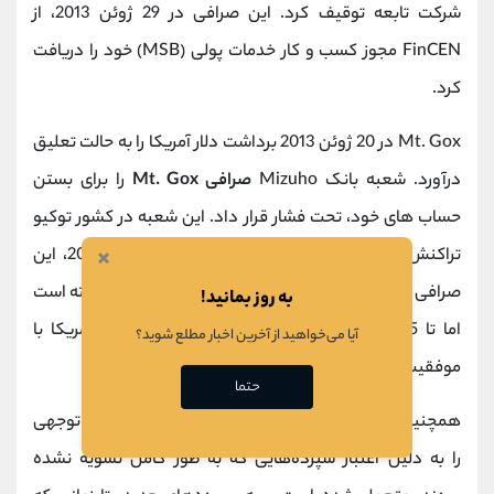
شرکت تابعه توقیف کرد. این صرافی در 29 ژوئن 2013، از
FinCEN مجوز کسب و کار خدمات پولی (MSB) خود را دریافت
کرد.
Mt. Gox در 20 ژوئن 2013 برداشت دلار آمریکا را به حالت تعلیق
درآورد. شعبه بانک Mizuho
صرافی Mt. Gox
را برای بستن
حساب های خود، تحت فشار قرار داد. این شعبه در کشور توکیو
×
تراکنش‌های Mt. Gox را انجام می‌داد. در 4 ژوئیه 2013، این
صرافی اعلام کرد که به طور کامل برداشت ها را از سر گرفته است
به روز بمانید!
اما تا 5 سپتامبر 2013، برداشت های اندکی از دلار آمریکا با
آیا می‌خواهید از آخرین اخبار مطلع شوید؟
موفقیت انجام شد.
حتما
همچنین در 5 آگوست 2013، اعلام کرد که زیان‌های قابل توجهی
را به دلیل اعتبار سپرده‌هایی که به طور کامل تسویه نشده