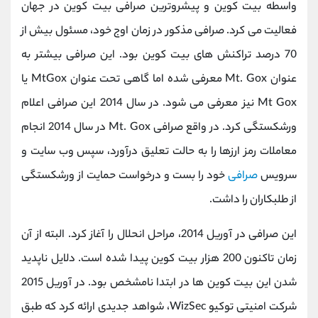
واسطه بیت کوین و پیشروترین صرافی بیت کوین در جهان
فعالیت می کرد. صرافی مذکور در زمان اوج خود، مسئول بیش از
70 درصد تراکنش های بیت کوین بود. این صرافی بیشتر به
عنوان Mt. Gox معرفی شده اما گاهی تحت عنوان MtGox یا
Mt Gox نیز معرفی می شود. در سال 2014 این صرافی اعلام
ورشکستگی کرد. در واقع صرافی Mt. Gox در سال 2014 انجام
معاملات رمز ارزها را به حالت تعلیق درآورد، سپس وب ‌سایت و
سرویس
صرافی
خود را بست و درخواست حمایت از ورشکستگی
از طلبکاران را داشت.
این صرافی در آوریل 2014، مراحل انحلال را آغاز کرد. البته از آن
زمان تاکنون 200 هزار بیت کوین پیدا شده است. دلایل ناپدید
شدن این بیت کوین ها در ابتدا نامشخص بود. در آوریل 2015
شرکت امنیتی توکیو WizSec، شواهد جدیدی ارائه کرد که طبق