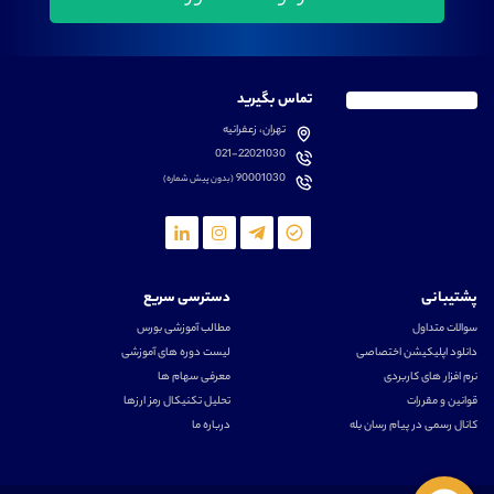
تماس بگیرید
تهران، زعفرانیه
021-22021030
90001030
(بدون پیش شماره)
پشتیبانی
دسترسی سریع
سوالات متداول
مطالب آموزشی بورس
دانلود اپلیکیشن اختصاصی
لیست دوره های آموزشی
نرم افزار های کاربردی
معرفی سهام ها
قوانین و مقررات
تحلیل تکنیکال رمز ارزها
کانال رسمی در پیام رسان بله
درباره ما