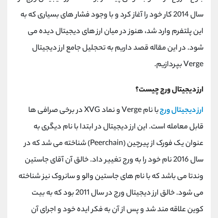
کانال بله
@alirezamehrabi_official
سال 2014 کار خود را آغاز کرد و با وجود فشار های بسیاری که به
این پلتفرم وارد شد، هنوز در میان ارز های دیجیتال دیده می
شود. در این مقاله قصد داریم به تحجلیل جامع ارز دیجیتال
Verge بپردازیم.
ارز دیجیتال ورج چیست؟
ارز دیجیتال ورج
با نام Verge و نماد XVG در برخی صرافی ها
قابل معامله است. این ارز دیجیتال در ابتدا با نام دیگری به
عنوان یک فورک از پیرچین (Peerchain) شناخته می شد که در
سال 2016 نام خود را به ورج تغییر داد. خالق آن آقای جاستین
وندتا می باشد که با نام های جاستین والو و سانروک نیز شناخته
می شود. خالق ارز دیجیتال ورج در سال 2011 بود که به بیت
کوین علاقه مند شد و پس از آن به فکر ایده خود و اجرای آن