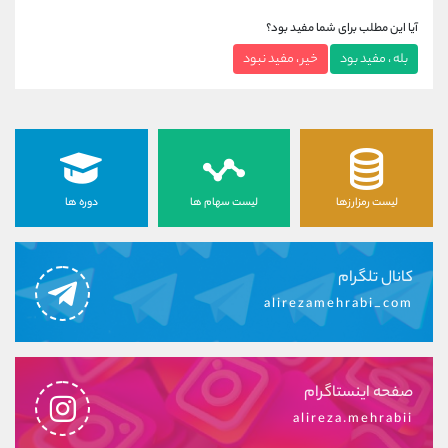
آیا این مطلب برای شما مفید بود؟
بله ، مفید بود
خیر ، مفید نبود
لیست رمزارزها
لیست سهام ها
دوره ها
کانال تلگرام
alirezamehrabi_com
صفحه اینستاگرام
alireza.mehrabii