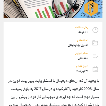
موبایل
09194198792
واتساپ
شروع گفتگو
تلگرام
@Armteam_admin_33
داخلی
118
زمان مطالعه
2 دقیقه
پشتیبان فروش
(ایمان پوراسماعیلی)
موبایل
09927779040
دسته بندی
تحلیل ارز دیجیتال
واتساپ
شروع گفتگو
تلگرام
@Armteam_admin_por
سطح آموزش
داخلی
107
مقدماتی
تاریخ انتشار
اطلاعات تماس
۲۹ تیر ۱۴۰۰
(دفتر فروش)
تلفن
021-22021030
با وجود آن که ارز های دیجیتال با انتشار وایت پیپر بیت کوین در
تلفن
021-22021040
سال 2008 کار خود را آغاز کرده و در سال 2017 به بلوغ رسیدند،
بدون پیش شماره
90001030
اینستاگرام
@alireza.mehrabii
بسیار مهم است که چه ارز های دیجیتالی کار خود را پیش از این
کانال تلگرام
@alirezamehrabi_com
بلوغ شروع کردند و به نوعی پیشتاز بوده اند. ارز دیجیتال ورج در