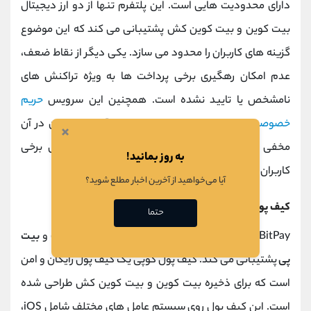
دارای محدودیت هایی است. این پلتفرم تنها از دو ارز دیجیتال
بیت کوین و بیت کوین کش پشتیبانی می کند که این موضوع
گزینه های کاربران را محدود می سازد. یکی دیگر از نقاط ضعف،
عدم امکان رهگیری برخی پرداخت ها به ویژه تراکنش های
نامشخص یا تایید نشده است. همچنین این سرویس
حریم
خصوصی
کامل را فراهم نمی کند چرا که آی پی کاربران در آن
×
مخفی نمی ماند. این محدودیت ها ممکن است برای برخی
به روز بمانید!
کاربران
چالش
برانگیز باشد.
آیا می‌خواهید از آخرین اخبار مطلع شوید؟
کیف پول ‌های بیت پی
حتما
BitPay از دو کیف پول اصلی به نام‌ های کوپی (CoPay) و
بیت
پی
پشتیبانی می کند. کیف پول کوپی یک کیف پول رایگان و امن
است که برای ذخیره بیت کوین و بیت کوین کش طراحی شده
است. این کیف پول روی سیستم عامل ‌های مختلف شامل iOS،