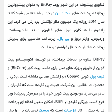
فناوری پیشرفته در این شهر بود. BitPay به عنوان پیشروترین
پردازنده پرداخت ‌های
بیت ‌کوین
در جهان شناخته می ‌شود که تا
سال 2014 روزانه یک میلیون دلار تراکنش پردازش می ‌کرد. این
پلتفرم با همکاری غول ‌های فناوری مانند مایکروسافت،
وردپرس، وارنر بروز و
پی‌ پال
، زیرساخت مناسبی برای پذیرش
پرداخت ‌های ارز دیجیتال فراهم کرده است.
BitPay علاوه بر خدمات پرداخت، در توسعه اکوسیستم بیت
‌کوین از طریق پروژه ‌های متن ‌بازی مانند بیت‌ کور (BitCore) و
کیف پول
کوپی (Copay) نیز نقش فعالی داشته است. یکی از
محصولات انقلابی این شرکت، «بیت‌ پی کارت» است که کاربران را
قادر می ‌سازد موجودی بیت ‌کوین خود را در هر مرکز پذیرنده ویزا
خرج کنند. ویژگی کلیدی BitPay، امکان تبدیل لحظه ‌ای پرداخت
‌ها به بیش از 30
ارز فیات
است که
ریسک
نوسانات بازار را برای