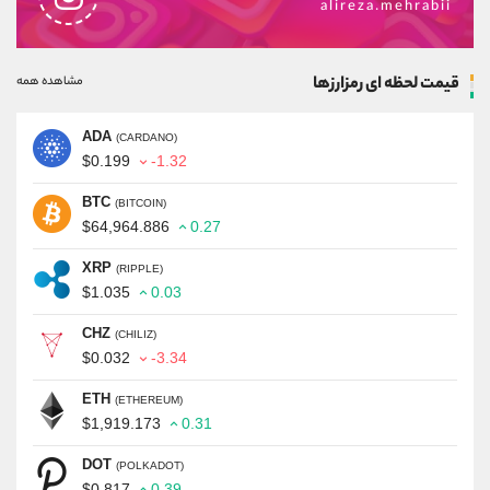
alireza.mehrabii
قیمت لحظه ای رمزارزها
مشاهده همه
ADA
(CARDANO)
$0.199
-1.32
BTC
(BITCOIN)
$64,964.886
0.27
XRP
(RIPPLE)
$1.035
0.03
CHZ
(CHILIZ)
$0.032
-3.34
ETH
(ETHEREUM)
$1,919.173
0.31
DOT
(POLKADOT)
$0.817
0.39