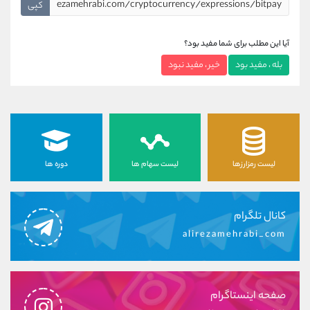
کپی
آیا این مطلب برای شما مفید بود؟
بله ، مفید بود
خیر ، مفید نبود
لیست رمزارزها
لیست سهام ها
دوره ها
کانال تلگرام
alirezamehrabi_com
صفحه اینستاگرام