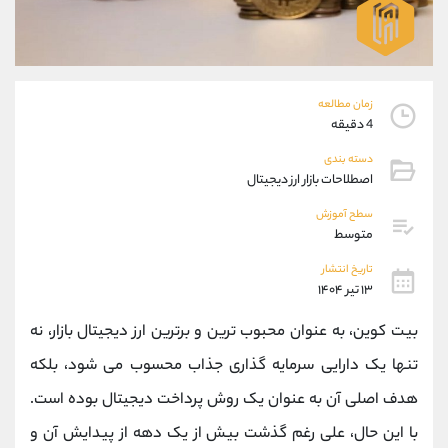
موبایل
09194198792
واتساپ
شروع گفتگو
تلگرام
@Armteam_admin_33
داخلی
118
زمان مطالعه
4 دقیقه
پشتیبان فروش
(محسن یزدی)
دسته بندی
موبایل
09304891085
اصطلاحات بازار ارز دیجیتال
واتساپ
شروع گفتگو
سطح آموزش
تلگرام
@Armteam_admin_103
متوسط
داخلی
103
تاریخ انتشار
۱۳ تیر ۱۴۰۴
اطلاعات تماس
(دفتر فروش)
بیت کوین، به‌ عنوان محبوب ‌ترین و برترین ارز دیجیتال بازار، نه
تلفن
021-22021030
تلفن
021-22021040
‌تنها یک دارایی سرمایه‌ گذاری جذاب محسوب می شود، بلکه
بدون پیش شماره
90001030
هدف اصلی آن به‌ عنوان یک روش پرداخت دیجیتال بوده است.
اینستاگرام
@alireza.mehrabii
کانال تلگرام
@alirezamehrabi_com
با این ‌حال، علی رغم گذشت بیش از یک دهه از پیدایش آن و