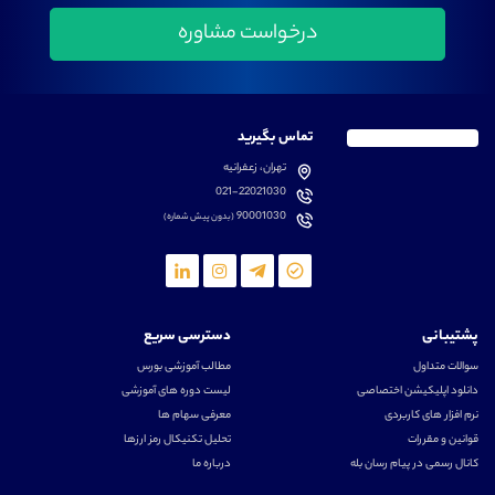
تماس بگیرید
تهران، زعفرانیه
021-22021030
90001030
(بدون پیش شماره)
پشتیبانی
دسترسی سریع
سوالات متداول
مطالب آموزشی بورس
دانلود اپلیکیشن اختصاصی
لیست دوره های آموزشی
نرم افزار های کاربردی
معرفی سهام ها
قوانین و مقررات
تحلیل تکنیکال رمز ارزها
کانال رسمی در پیام رسان بله
درباره ما