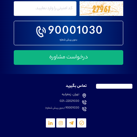
90001030
بدون پیش شماره
تماس بگیرید
تهران، زعفرانیه
021-22021030
90001030
(بدون پیش شماره)