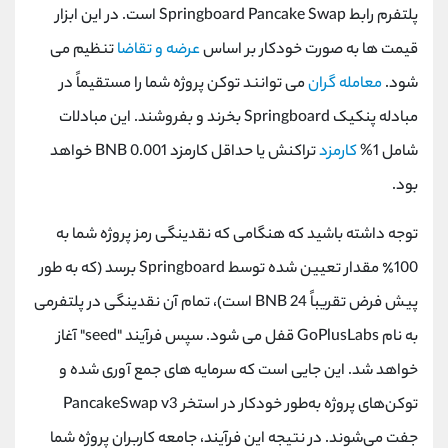
پلتفرم رابط Springboard Pancake Swap است. در این ابزار
قیمت ها به صورت خودکار بر اساس
عرضه و تقاضا
تنظیم می
شود.
معامله گران
می توانند توکن پروژه شما را مستقیماً در
مبادله پنکیک Springboard بخرند و بفروشند. این مبادلات
شامل 1%
کارمزد
تراکنش یا حداقل کارمزد 0.001 BNB خواهد
بود.
توجه داشته باشید که هنگامی که نقدینگی رمز پروژه شما به
100٪ مقدار تعیین شده توسط Springboard برسد (که به طور
پیش فرض تقریباً 24 BNB است)، تمام آن نقدینگی در پلتفرمی
به نام GoPlusLabs قفل می شود. سپس فرآیند "seed" آغاز
خواهد شد. این جایی است که سرمایه‌ های جمع‌ آوری‌ شده و
توکن‌های پروژه به‌طور خودکار در استخر PancakeSwap v3
جفت می‌شوند. در نتیجه این فرآیند، جامعه کاربران پروژه شما