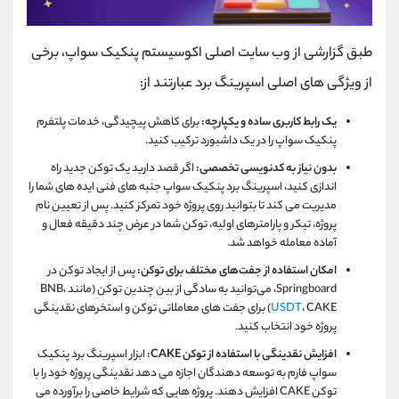
طبق گزارشی از وب سایت اصلی اکوسیستم پنکیک سواپ، برخی
از ویژگی های اصلی اسپرینگ برد عبارتند از:
یک رابط کاربری ساده و یکپارچه:
برای کاهش پیچیدگی، خدمات پلتفرم
پنکیک سواپ را در یک داشبورد ترکیب کنید.
بدون نیاز به کدنویسی تخصصی:
اگر قصد دارید یک توکن جدید راه
اندازی کنید، اسپرینگ برد پنکیک سواپ جنبه های فنی ایده های شما را
مدیریت می کند تا بتوانید روی پروژه خود تمرکز کنید. پس از تعیین نام
پروژه، تیکر و پارامترهای اولیه، توکن شما در عرض چند دقیقه فعال و
آماده معامله خواهد شد.
امکان استفاده از جفت‌های مختلف برای توکن:
پس از ایجاد توکن در
Springboard، می‌توانید به سادگی از بین چندین توکن (مانند BNB،
USDT
، CAKE) برای جفت ‌های معاملاتی توکن و استخرهای نقدینگی
پروژه خود انتخاب کنید.
افزایش نقدینگی با استفاده از توکن CAKE:
ابزار اسپرینگ برد پنکیک
سواپ فارم به توسعه دهندگان اجازه می دهد نقدینگی پروژه خود را با
توکن CAKE افزایش دهند. پروژه هایی که شرایط خاصی را برآورده می