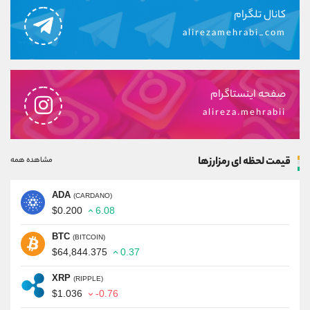
کانال تلگرام
alirezamehrabi_com
صفحه اینستاگرام
alireza.mehrabii
قیمت لحظه ای رمزارزها
مشاهده همه
ADA
(CARDANO)
$0.200
6.08
BTC
(BITCOIN)
$64,844.375
0.37
XRP
(RIPPLE)
$1.036
-0.76