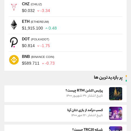
CHZ
(CHILIZ)
$0.032
-3.34
ETH
(ETHEREUM)
$1,915.100
0.48
DOT
(POLKADOT)
$0.814
-1.75
BNB
(BINANCE COIN)
$589.711
-0.73
پر بازدیدترین ها
پرایس اکشن RTM چیست؟
تاریخ انتشار : ۲۹ شهریور ۱۴۰۰
کسب درآمد از بازی تتان آرنا
تاریخ انتشار : ۲۲ مهر ۱۴۰۰
شبکه TRC20 چیست؟