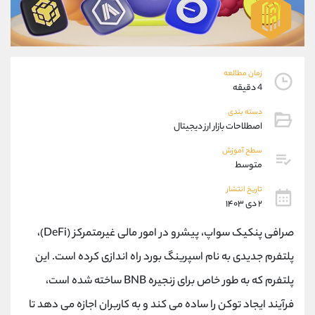
موبایل
09101364784
واتساپ
شروع گفتگو
تلگرام
@Armteam_admin_104
داخلی
104
زمان مطالعه
4 دقیقه
پشتیبان فروش
(یوسف فرخنده)
دسته بندی
موبایل
09194198792
اصطلاحات بازار ارز دیجیتال
واتساپ
شروع گفتگو
سطح آموزش
تلگرام
@Armteam_admin_33
متوسط
داخلی
118
تاریخ انتشار
۲ دی ۱۴۰۳
اطلاعات تماس
(دفتر فروش)
صرافی پنکیک سواپ، پیشرو در امور مالی غیرمتمرکز (DeFi)،
تلفن
021-22021030
تلفن
021-22021040
پلتفرم جدیدی به نام اسپرینگ بورد راه اندازی کرده است. این
بدون پیش شماره
90001030
پلتفرم که به طور خاص برای زنجیره BNB ساخته شده است،
اینستاگرام
@alireza.mehrabii
کانال تلگرام
@alirezamehrabi_com
فرآیند ایجاد توکن را ساده می کند و به کاربران اجازه می دهد تا