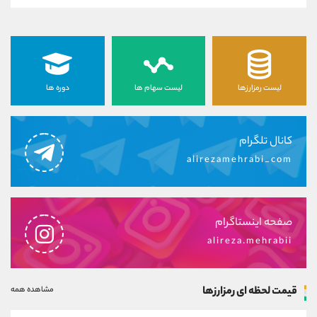
لیست رمزارزها
لیست سهام ها
دوره ها
کانال تلگرام
alirezamehrabi_com
صفحه اینستاگرام
alireza.mehrabii
قیمت لحظه ای رمزارزها
مشاهده همه