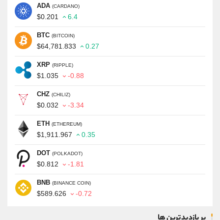
ADA
(CARDANO)
$0.201
6.4
BTC
(BITCOIN)
$64,781.833
0.27
XRP
(RIPPLE)
$1.035
-0.88
CHZ
(CHILIZ)
$0.032
-3.34
ETH
(ETHEREUM)
$1,911.967
0.35
DOT
(POLKADOT)
$0.812
-1.81
BNB
(BINANCE COIN)
$589.626
-0.72
پر بازدیدترین ها