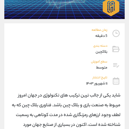
موبایل
09101364784
واتساپ
شروع گفتگو
تلگرام
@Armteam_admin_104
داخلی
104
زمان مطالعه
5 دقیقه
پشتیبان فروش
(محسن یزدی)
دسته بندی
موبایل
09304891085
بلاکچین
واتساپ
شروع گفتگو
سطح آموزش
تلگرام
@Armteam_admin_103
متوسط
داخلی
103
تاریخ انتشار
۱۱ شهریور ۱۴۰۳
اطلاعات تماس
(دفتر فروش)
شاید یکی از جالب ترین ترکیب های تکنولوژی در جهان امروز
تلفن
021-22021030
تلفن
021-22021040
مربوط به صنعت بازی و بلاک چین باشد. فناوری بلاک چین که به
بدون پیش شماره
90001030
لطف وجود ارزهای رمزنگاری شده در مدت کوتاهی به رسمیت
اینستاگرام
@alireza.mehrabii
کانال تلگرام
@alirezamehrabi_com
شناخته شده است، اکنون در بسیاری از صنایع جهان مورد