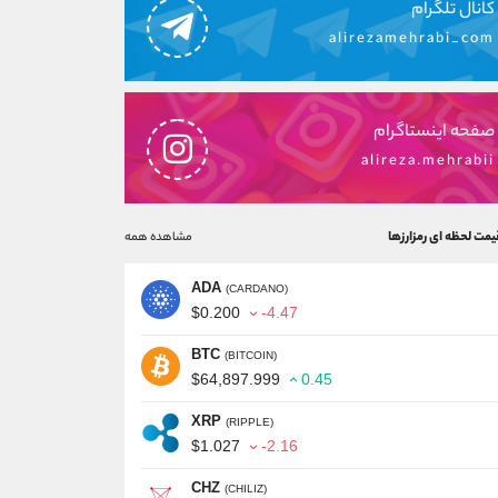
کانال تلگرام
alirezamehrabi_com
صفحه اینستاگرام
alireza.mehrabii
یمت لحظه ای رمزارزها
مشاهده همه
ADA
(CARDANO)
$0.200
-4.47
BTC
(BITCOIN)
$64,897.999
0.45
XRP
(RIPPLE)
$1.027
-2.16
CHZ
(CHILIZ)