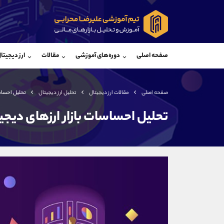
پشتیبان فروش
پشتی
(فائزه تهرانی)
صفحه اصلی
دوره‌های آموزشی
مقالات
ارز دیجیتا
موبایل
09101364784
موبایل
واتساپ
شروع گفتگو
واتساپ
تلگرام
@Armteam_admin_104
تلگرام
صفحه اصلی
مقالات ارز دیجیتال
تحلیل ارز دیجیتال
تحلیل احساسا
داخلی
104
داخلی
تحلیل احساسات بازار ارزهای دیجی
اطلاعات تماس
(دفتر فروش)
تلفن
تلفن
بدون پیش شماره
اینستاگرام
کانال تلگرام
کانال بله