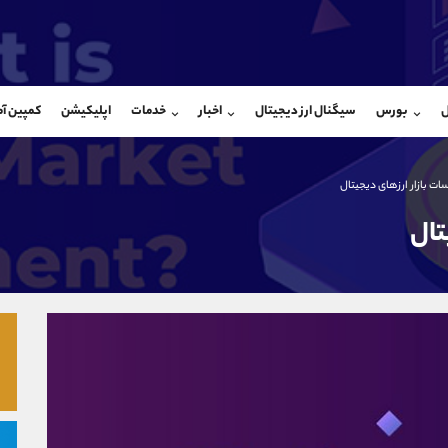
بان فروش
پشتیبان فروش
(یوسف فرخنده)
(ایمان پوراسماعیلی)
ل
بورس
سیگنال ارز دیجیتال
اخبار
خدمات
اپلیکیشن
کمپین آ
09194198792
موبایل
9927779040
شروع گفتگو
واتساپ
شروع گفتگ
@Armteam_admin_33
تلگرام
Armteam_admin_por
ت بازار ارزهای دیجیتال
118
داخلی
07
تال