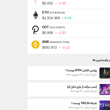
$0.032
-3.34
ETH
(ETHEREUM)
$1,916.969
0.34
DOT
(POLKADOT)
$0.808
-1.93
BNB
(BINANCE COIN)
$591.872
-0.13
ر بازدیدترین ها
پرایس اکشن RTM چیست؟
تاریخ انتشار : ۲۹ شهریور ۱۴۰۰
کسب درآمد از بازی تتان آرنا
تاریخ انتشار : ۲۲ مهر ۱۴۰۰
شبکه TRC20 چیست؟
تاریخ انتشار : ۱۷ مرداد ۱۴۰۰