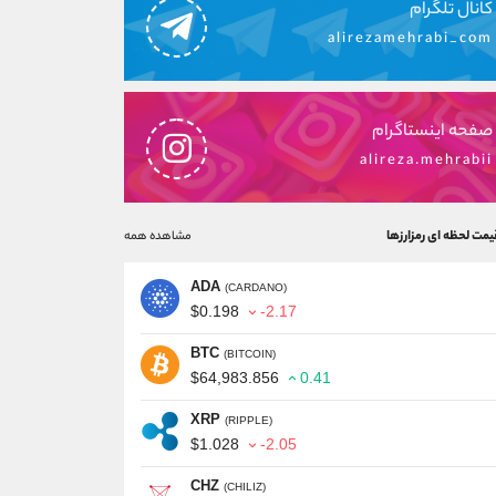
کانال تلگرام
alirezamehrabi_com
صفحه اینستاگرام
alireza.mehrabii
یمت لحظه ای رمزارزها
مشاهده همه
ADA
(CARDANO)
$0.198
-2.17
BTC
(BITCOIN)
$64,983.856
0.41
XRP
(RIPPLE)
$1.028
-2.05
CHZ
(CHILIZ)