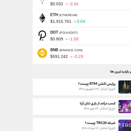
$0.032
-3.34
ETH
(ETHEREUM)
$1,915.761
0.04
DOT
(POLKADOT)
$0.809
-1.58
BNB
(BINANCE COIN)
$591.242
-0.29
ر بازدیدترین ها
پرایس اکشن RTM چیست؟
تاریخ انتشار : ۲۹ شهریور ۱۴۰۰
کسب درآمد از بازی تتان آرنا
تاریخ انتشار : ۲۲ مهر ۱۴۰۰
شبکه TRC20 چیست؟
تاریخ انتشار : ۱۷ مرداد ۱۴۰۰