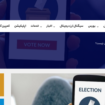
بان فروش
پشتیبان فروش
(ایمان پوراسماعیلی)
(فائزه تهرانی)
ل
بورس
سیگنال ارز دیجیتال
اخبار
خدمات
اپلیکیشن
کمپین آ
09927779040
موبایل
9101364784
شروع گفتگو
واتساپ
شروع گفتگ
@Armteam_admin_por
تلگرام
Armteam_admin_104
ن چیست؟
107
داخلی
04