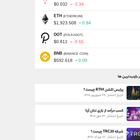
$0.032
-3.34
ETH
(ETHEREUM)
$1,923.508
0.94
DOT
(POLKADOT)
$0.811
-0.65
BNB
(BINANCE COIN)
$592.618
0.09
ر بازدیدترین ها
پرایس اکشن RTM چیست؟
تاریخ انتشار : ۲۹ شهریور ۱۴۰۰
کسب درآمد از بازی تتان آرنا
تاریخ انتشار : ۲۲ مهر ۱۴۰۰
شبکه TRC20 چیست؟
تاریخ انتشار : ۱۷ مرداد ۱۴۰۰