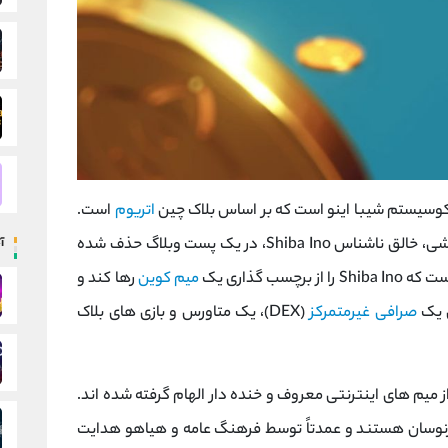
اکوسیستم شیبا اینو است که بر اساس بلاک چین
اتریوم
است.
توسعه شبکه Shibarium برای اولین بار توسط ریوشی، خالق ناشناس Shiba Ino، در یک پست وبلاگ حذف شده
آ
میم کوین
رها کند و
ل یک
صرافی غیرمتمرکز
(DEX)، یک متاورس و بازی‌ های بلاک
لب از میم های اینترنتی معروف و خنده دار الهام گرفته شده اند.
 پرنوسان هستند و عمدتاً توسط فرهنگ عامه و هیاهو هدایت