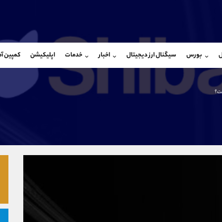
بان فروش
پشتیبان فروش
(فائزه تهرانی)
(یوسف فرخنده)
ل
بورس
سیگنال ارز دیجیتال
اخبار
خدمات
اپلیکیشن
کمپین آ
09101364784
موبایل
9194198792
شروع گفتگو
واتساپ
شروع گفتگ
@Armteam_admin_104
تلگرام
Armteam_admin_33
ت؟
104
داخلی
8