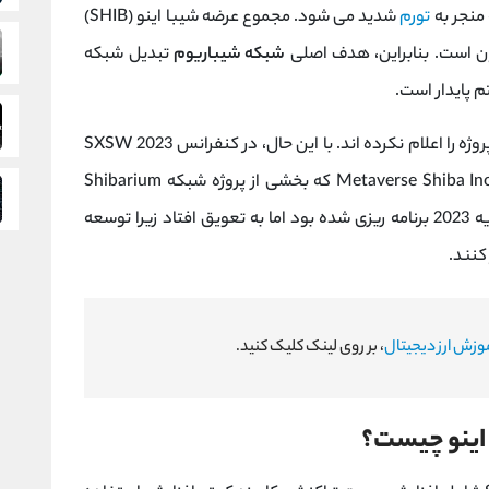
تورم
شدید می شود. مجموع عرضه شیبا اینو (SHIB)
شبکه شیباریوم
تبدیل شبکه
 پایدار است.
توسعه دهندگان شیباریوم هنوز تاریخ شروع این پروژه را اعلام نکرده اند. با این حال، در کنفرانس SXSW 2023
(13 تا 15 مارس 2023)، پیش نمایش آلفا و بتا از Metaverse Shiba Ino که بخشی از پروژه شبکه Shibarium
است، ارائه شد. انتشار این نسخه در ابتدا برای فوریه 2023 برنامه ریزی شده بود اما به تعویق افتاد زیرا توسعه
کنند.
وزش ارز دیجیتال
، بر روی لینک کلیک کنید.
 اینو چیست؟