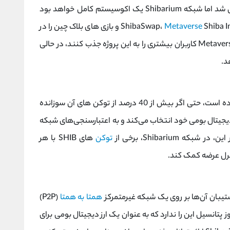
اگرچه Shiba Ino به عنوان یک میم کوین راه‌اندازی شد اما شبکه Shibarium یک اکوسیستم کامل خواهد بود
Metaverse
Shiba Ino و بازی‌ های بلاک چین را در
بر می‌گیرد. انتظار می رود که پلتفرم و بازی های Metaverse کاربران بیشتری را به این پروژه جذب کنند، در حالی
د.
عرضه بسیار بالای SHIB مانع بزرگی برای رشد آن بوده است، حتی اگر بیش از 40 درصد از توکن های آن سوزانده
کن BONE را به عنوان ارز دیجیتال بومی خود انتخاب می‌کند و به اعتبارسنجی‌های شبکه
 Shibarium، برخی از
توکن‌
های SHIB با هر
ترل عرضه کمک کند.
شتیبان آن‌ها بر روی یک شبکه غیرمتمرکز
همتا به همتا
(P2P)
‌شوند. با این حال، میم کوین Shiba Ino هنوز پتانسیل این را ندارد که به عنوان یک ارز دیجیتال بومی برای