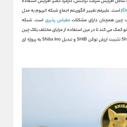
مزایای کلیدی شیباریوم برای اکوسیستم Shiba Inu شامل افزایش سرعت تراکنش، کارمزد کمتر، افزایش استفاده
D
) است. علیرغم تغییر الگوریتم اجماع شبکه اتریوم به مدل
لاک چین همچنان دارای مشکلات
مقیاس پذیری
است. شبکه
و کمک می کند تا در عین استفاده از مزایای مختلف بلاک چین
اتریوم، مقیاس پذیرتر شود. هدف شبکه Shibarium تثبیت ارزش توکن SHIB و تبدیل Shiba Ino به پروژه ای