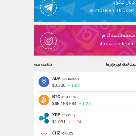
کانال تلگرام
alirezamehrabi_com
صفحه اینستاگرام
alireza.mehrabii
یمت لحظه ای رمزارزها
مشاهده همه
ADA
(CARDANO)
$0.200
1.82
BTC
(BITCOIN)
$65,158.684
1.23
XRP
(RIPPLE)
$1.031
-1.24
CHZ
(CHILIZ)