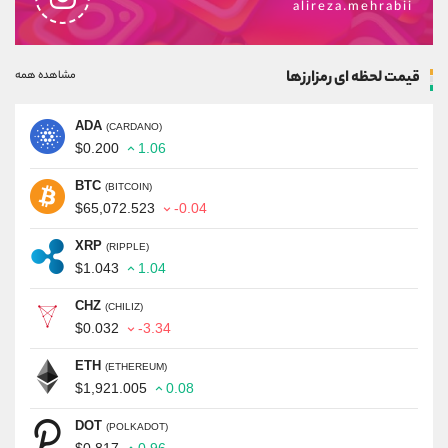
alireza.mehrabii
قیمت لحظه ای رمزارزها
مشاهده همه
ADA
(CARDANO)
$0.200
1.06
BTC
(BITCOIN)
$65,072.523
-0.04
XRP
(RIPPLE)
$1.043
1.04
CHZ
(CHILIZ)
$0.032
-3.34
ETH
(ETHEREUM)
$1,921.005
0.08
DOT
(POLKADOT)
$0.817
0.96