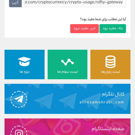
کپی
آیا این مطلب برای شما مفید بود؟
بله ، مفید بود
خیر ، مفید نبود
لیست رمزارزها
لیست سهام ها
دوره ها
کانال تلگرام
alirezamehrabi_com
صفحه اینستاگرام