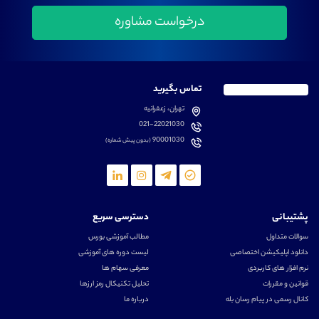
تماس بگیرید
تهران، زعفرانیه
021-22021030
90001030
(بدون پیش شماره)
پشتیبانی
دسترسی سریع
سوالات متداول
مطالب آموزشی بورس
دانلود اپلیکیشن اختصاصی
لیست دوره های آموزشی
نرم افزار های کاربردی
معرفی سهام ها
قوانین و مقررات
تحلیل تکنیکال رمز ارزها
کانال رسمی در پیام رسان بله
درباره ما