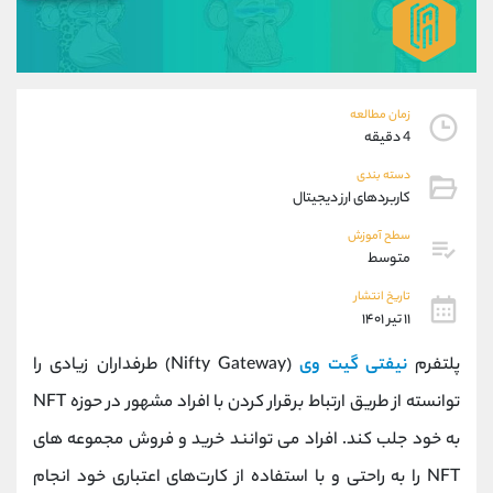
موبایل
09304891085
واتساپ
شروع گفتگو
تلگرام
@Armteam_admin_103
داخلی
103
زمان مطالعه
4 دقیقه
پشتیبان فروش
(فائزه تهرانی)
دسته بندی
موبایل
09101364784
کاربردهای ارز دیجیتال
واتساپ
شروع گفتگو
سطح آموزش
تلگرام
@Armteam_admin_104
متوسط
داخلی
104
تاریخ انتشار
۱۱ تیر ۱۴۰۱
اطلاعات تماس
(دفتر فروش)
پلتفرم
نیفتی گیت وی
(Nifty Gateway) طرفداران زیادی را
تلفن
021-22021030
تلفن
021-22021040
توانسته از طریق ارتباط برقرار کردن با افراد مشهور در حوزه NFT
بدون پیش شماره
90001030
به خود جلب کند. افراد می توانند خرید و فروش مجموعه های
اینستاگرام
@alireza.mehrabii
کانال تلگرام
@alirezamehrabi_com
NFT را به راحتی و با استفاده از کارت‌های اعتباری خود انجام