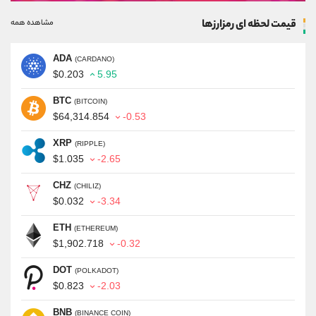
قیمت لحظه ای رمزارزها
مشاهده همه
ADA
(CARDANO)
$0.203
5.95
BTC
(BITCOIN)
$64,314.854
-0.53
XRP
(RIPPLE)
$1.035
-2.65
CHZ
(CHILIZ)
$0.032
-3.34
ETH
(ETHEREUM)
$1,902.718
-0.32
DOT
(POLKADOT)
$0.823
-2.03
BNB
(BINANCE COIN)