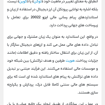
انطباق به‌ معنای تغییر در ماهیت خود «
توکن
» یا «
کوین
» نیست،
بلکه اشاره به توانایی پروتکل آن ارز دیجیتال در استفاده از زبان و
استانداردهای پیام ‌رسانی مالی
ایزو 20022
برای تعامل با
زیرساخت ‌های جهانی پرداخت دارد.
در واقع، این استاندارد به ‌عنوان یک زبان مشترک و جهانی برای
تبادل داده ‌های مالی عمل می کند و ارزهای دیجیتال سازگار با
آن، از این زبان برای انتقال ساختار یافته و دقیق اطلاعات (مانند
جزئیات پرداخت،
هویت
طرفین و هدف تراکنش) بین شبکه خود
و موسسات مالی استفاده می‌کنند. این فرآیند مبتنی بر تبدیل
داده‌ های تراکنش به پیام ‌های استاندارد شده ‌ای است که برای
سیستم‌ های مالی سنتی کاملا قابل ‌درک، پردازش و یکپارچه
‌سازی هستند.
در عمل، این سازگاری از طریق ایجاد یک «لایه میانی» یا پل