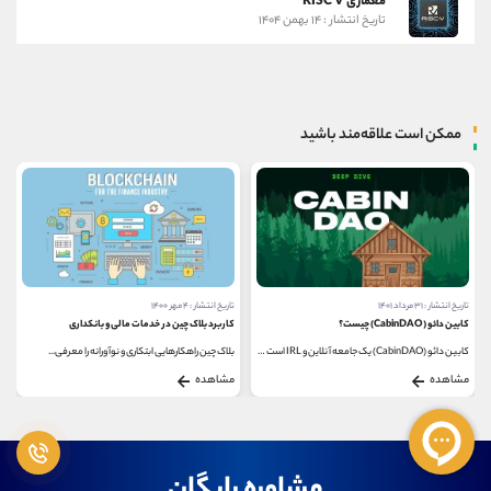
معماری RISC V
تاریخ انتشار : ۱۴ بهمن ۱۴۰۴
ممکن است علاقه‌مند باشید
تاریخ انتشار : ۳۱ مرداد ۱۴۰۱
تاریخ انتشار : ۴ مهر ۱۴۰۰
کابین دائو (CabinDAO) چیست؟
کاربرد بلاک چین در خدمات مالی و بانکداری
کابین دائو (CabinDAO) یک جامعه آنلاین و IRL است که برای...
بلاک چین راهکارهایی ابتکاری و نوآورانه را معرفی...
مشاهده
مشاهده