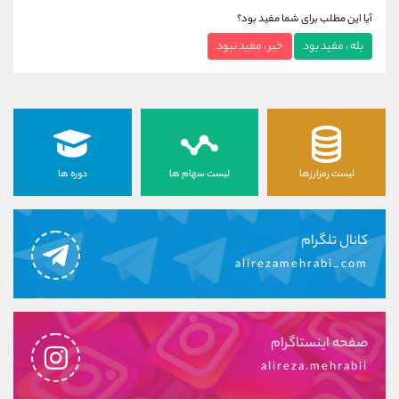
آیا این مطلب برای شما مفید بود؟
بله ، مفید بود
خیر ، مفید نبود
لیست رمزارزها
لیست سهام ها
دوره ها
کانال تلگرام
alirezamehrabi_com
صفحه اینستاگرام
alireza.mehrabii