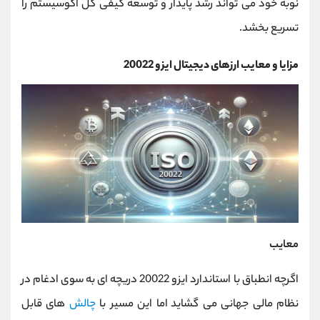
نوبه خود می ‌تواند رشد پایدار و توسعه کیفی کل اکوسیستم را
تسریع بخشد.
مزایا و معایب ارزهای دیجیتال ایزو 20022
معایب
اگرچه انطباق با استاندارد ایزو 20022 دریچه ‌ای به سوی ادغام در
نظام مالی جهانی می ‌گشاید اما این مسیر با
چالش‌
های قابل