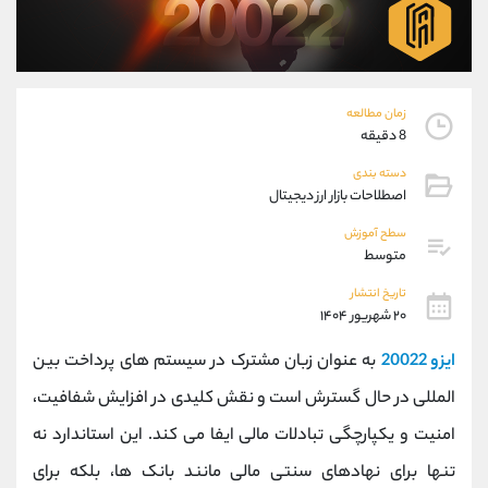
موبایل
09194198792
واتساپ
شروع گفتگو
تلگرام
@Armteam_admin_33
داخلی
118
زمان مطالعه
8 دقیقه
پشتیبان فروش
(فائزه تهرانی)
دسته بندی
موبایل
09101364784
اصطلاحات بازار ارز دیجیتال
واتساپ
شروع گفتگو
سطح آموزش
تلگرام
@Armteam_admin_104
متوسط
داخلی
104
تاریخ انتشار
۲۰ شهریور ۱۴۰۴
اطلاعات تماس
(دفتر فروش)
ایزو 20022
به عنوان زبان مشترک در سیستم ‌های پرداخت بین
تلفن
021-22021030
تلفن
021-22021040
‌المللی در حال گسترش است و نقش کلیدی در افزایش شفافیت،
بدون پیش شماره
90001030
امنیت و یکپارچگی تبادلات مالی ایفا می کند. این استاندارد نه
اینستاگرام
@alireza.mehrabii
کانال تلگرام
@alirezamehrabi_com
تنها برای نهادهای سنتی مالی مانند بانک ‌ها، بلکه برای