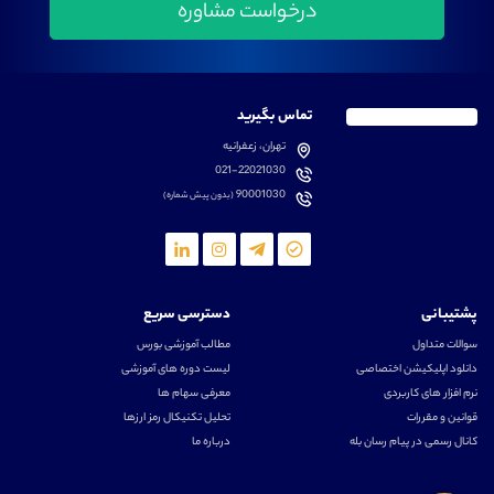
تماس بگیرید
تهران، زعفرانیه
021-22021030
90001030
(بدون پیش شماره)
پشتیبانی
دسترسی سریع
سوالات متداول
مطالب آموزشی بورس
دانلود اپلیکیشن اختصاصی
لیست دوره های آموزشی
نرم افزار های کاربردی
معرفی سهام ها
قوانین و مقررات
تحلیل تکنیکال رمز ارزها
کانال رسمی در پیام رسان بله
درباره ما