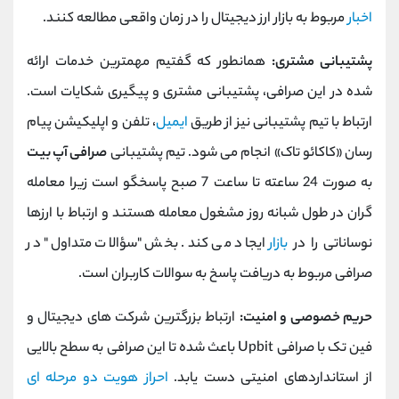
اخبار
مربوط به بازار ارز دیجیتال را در زمان واقعی مطالعه کنند.
پشتیبانی مشتری:
همانطور که گفتیم مهمترین خدمات ارائه
شده در این صرافی، پشتیبانی مشتری و پیگیری شکایات است.
ارتباط با تیم پشتیبانی نیز از طریق
ایمیل
، تلفن و اپلیکیشن پیام
رسان «کاکائو تاک» انجام می شود. تیم پشتیبانی
صرافی آپ بیت
به صورت 24 ساعته تا ساعت 7 صبح پاسخگو است زیرا معامله
گران در طول شبانه روز مشغول معامله هستند و ارتباط با ارزها
نوساناتی را در
بازار
ایجاد می کند. بخش "سؤالات متداول" در
صرافی مربوط به دریافت پاسخ به سوالات کاربران است.
حریم خصوصی و امنیت:
ارتباط بزرگترین شرکت های دیجیتال و
فین تک با صرافی Upbit باعث شده تا این صرافی به سطح بالایی
از استانداردهای امنیتی دست یابد.
احراز هویت دو مرحله ای