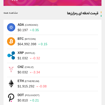
قیمت لحظه ای رمزارزها
مشاهده همه
ADA
(CARDANO)
$0.197
0.35
BTC
(BITCOIN)
$64,992.398
0.15
XRP
(RIPPLE)
$1.032
-0.32
CHZ
(CHILIZ)
$0.032
-3.34
ETH
(ETHEREUM)
$1,915.292
-0.08
DOT
(POLKADOT)
$0.810
0.21