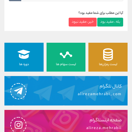
آیا این مطلب برای شما مفید بود؟
بله ، مفید بود
خیر ، مفید نبود
لیست رمزارزها
لیست سهام ها
دوره ها
کانال تلگرام
alirezamehrabi_com
صفحه اینستاگرام
alireza.mehrabii