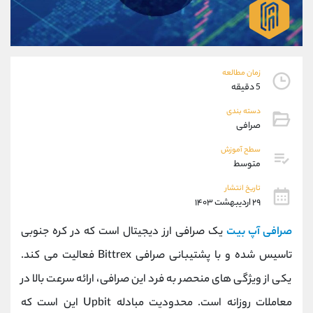
موبایل
09304891085
واتساپ
شروع گفتگو
تلگرام
@Armteam_admin_103
داخلی
103
زمان مطالعه
5 دقیقه
پشتیبان فروش
(ایمان پوراسماعیلی)
دسته بندی
موبایل
09927779040
صرافی
واتساپ
شروع گفتگو
سطح آموزش
تلگرام
@Armteam_admin_por
متوسط
داخلی
107
تاریخ انتشار
۲۹ اردیبهشت ۱۴۰۳
اطلاعات تماس
(دفتر فروش)
صرافی آپ بیت
یک صرافی ارز دیجیتال است که در کره جنوبی
تلفن
021-22021030
تلفن
021-22021040
تاسیس شده و با پشتیبانی صرافی Bittrex فعالیت می کند.
بدون پیش شماره
90001030
یکی از ویژگی های منحصر به فرد این صرافی، ارائه سرعت بالا در
اینستاگرام
@alireza.mehrabii
کانال تلگرام
@alirezamehrabi_com
معاملات روزانه است. محدودیت مبادله Upbit این است که