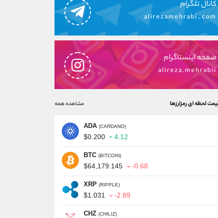
کانال تلگرام
alirezamehrabi_com
صفحه اینستاگرام
alireza.mehrabii
یمت لحظه ای رمزارزها
مشاهده همه
ADA
(CARDANO)
$0.200
4.12
BTC
(BITCOIN)
$64,179.145
-0.68
XRP
(RIPPLE)
$1.031
-2.89
CHZ
(CHILIZ)