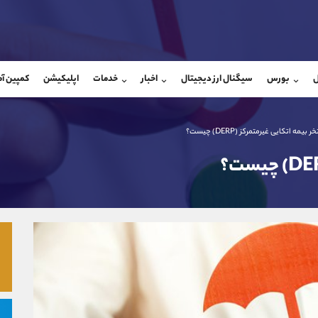
بان فروش
پشتیبان فروش
(فائزه تهرانی)
(یوسف فرخنده)
ل
بورس
سیگنال ارز دیجیتال
اخبار
خدمات
اپلیکیشن
کمپین آ
09101364784
موبایل
9194198792
شروع گفتگو
واتساپ
شروع گفتگ
@Armteam_admin_104
تلگرام
Armteam_admin_33
 بیمه اتکایی غیرمتمرکز (DERP) چیست؟
104
داخلی
8