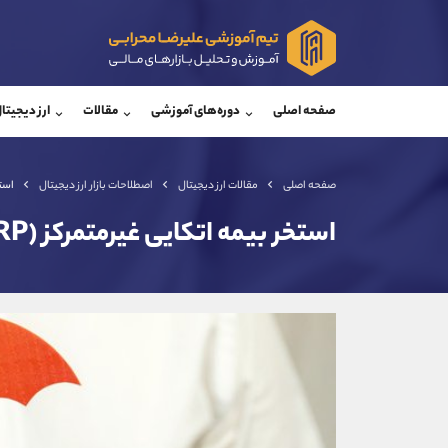
پشتیبان فروش
پشتی
(محسن یزدی)
صفحه اصلی
دوره‌های آموزشی
مقالات
ارز دیجیتا
موبایل
09304891085
موبایل
واتساپ
شروع گفتگو
واتساپ
تلگرام
@Armteam_admin_103
تلگرام
صفحه اصلی
مقالات ارز دیجیتال
اصطلاحات بازار ارز دیجیتال
استخر
داخلی
103
داخلی
استخر بیمه اتکایی غیرمتمرکز (DERP) چیست؟
اطلاعات تماس
(دفتر فروش)
تلفن
تلفن
بدون پیش شماره
اینستاگرام
کانال تلگرام
کانال بله