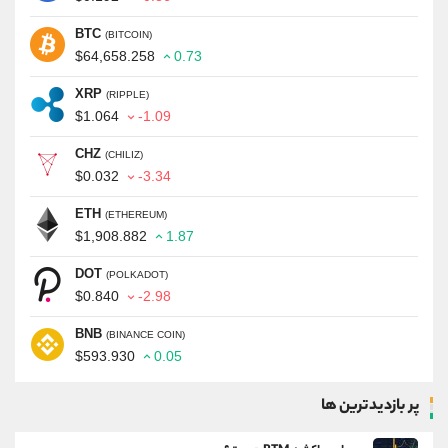
BTC
(BITCOIN)
$64,658.258
0.73
XRP
(RIPPLE)
$1.064
-1.09
CHZ
(CHILIZ)
$0.032
-3.34
ETH
(ETHEREUM)
$1,908.882
1.87
DOT
(POLKADOT)
$0.840
-2.98
BNB
(BINANCE COIN)
$593.930
0.05
پر بازدیدترین ها