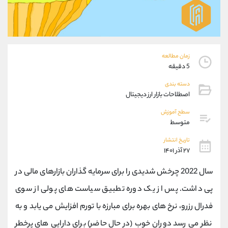
موبایل
09927779040
واتساپ
شروع گفتگو
تلگرام
@Armteam_admin_por
داخلی
107
زمان مطالعه
5 دقیقه
پشتیبان فروش
(فائزه تهرانی)
دسته بندی
موبایل
09101364784
اصطلاحات بازار ارز دیجیتال
واتساپ
شروع گفتگو
تلگرام
@Armteam_admin_104
سطح آموزش
متوسط
داخلی
104
تاریخ انتشار
۲۷ آذر ۱۴۰۱
اطلاعات تماس
(دفتر فروش)
تلفن
021-22021030
سال 2022 چرخش شدیدی را برای سرمایه گذاران بازارهای مالی در
تلفن
021-22021040
پی داشت. پس از یک دوره تطبیق سیاست های پولی از سوی
بدون پیش شماره
90001030
فدرال رزرو، نرخ های بهره برای مبارزه با تورم افزایش می یابد و به
اینستاگرام
@alireza.mehrabii
کانال تلگرام
@alirezamehrabi_com
نظر می رسد دوران خوب (در حال حاضر) برای دارایی های پرخطر