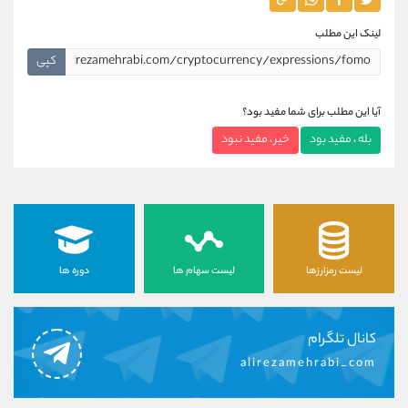
لینک این مطلب
کپی
آیا این مطلب برای شما مفید بود؟
بله ، مفید بود
خیر ، مفید نبود
لیست رمزارزها
لیست سهام ها
دوره ها
کانال تلگرام
alirezamehrabi_com