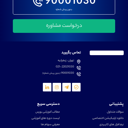
90001030
بدون پیش شماره
تماس بگیرید
تهران، زعفرانیه
021-22021030
90001030
(بدون پیش شماره)
پشتیبانی
دسترسی سریع
سوالات متداول
مطالب آموزشی بورس
دانلود اپلیکیشن اختصاصی
لیست دوره های آموزشی
نرم افزار های کاربردی
معرفی سهام ها