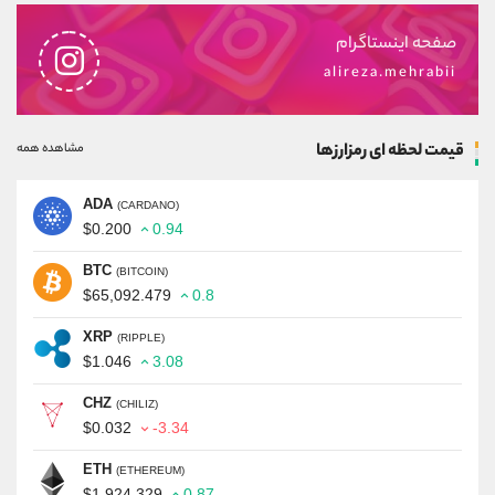
صفحه اینستاگرام
alireza.mehrabii
قیمت لحظه ای رمزارزها
مشاهده همه
ADA
(CARDANO)
$0.200
0.94
BTC
(BITCOIN)
$65,092.479
0.8
XRP
(RIPPLE)
$1.046
3.08
CHZ
(CHILIZ)
$0.032
-3.34
ETH
(ETHEREUM)
$1,924.329
0.87