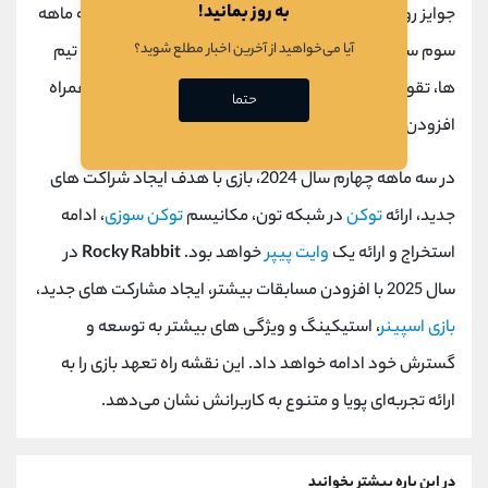
به روز بمانید!
جوایز روزانه، سیستم تبلیغاتی و جایزه تون می‌شود. در سه ماهه
آیا می‌خواهید از آخرین اخبار مطلع شوید؟
سوم سال 2024، ویژگی های جدیدی مانند جعبه رمز و راز، تیم
ها، تقویت کافئین، شروع بازی نبرد و استخراج مداوم به همراه
حتما
افزودن مصنوعات و تجهیزات معرفی خواهند شد.
در سه ماهه چهارم سال 2024، بازی با هدف ایجاد شراکت های
جدید، ارائه
توکن
در شبکه تون، مکانیسم
توکن سوزی
، ادامه
استخراج و ارائه یک
وایت پیپر
خواهد بود.
Rocky Rabbit
در
سال 2025 با افزودن مسابقات بیشتر، ایجاد مشارکت های جدید،
بازی اسپینر
، استیکینگ و ویژگی های بیشتر به توسعه و
گسترش خود ادامه خواهد داد. این نقشه راه تعهد بازی را به
ارائه تجربه‌ای پویا و متنوع به کاربرانش نشان می‌دهد.
در این باره بیشتر بخوانید