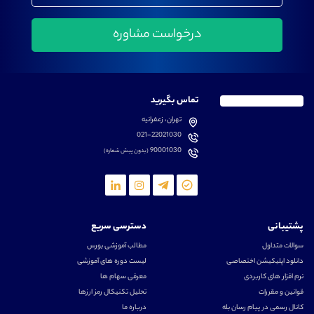
تماس بگیرید
تهران، زعفرانیه
021-22021030
90001030
(بدون پیش شماره)
پشتیبانی
دسترسی سریع
سوالات متداول
مطالب آموزشی بورس
دانلود اپلیکیشن اختصاصی
لیست دوره های آموزشی
نرم افزار های کاربردی
معرفی سهام ها
قوانین و مقررات
تحلیل تکنیکال رمز ارزها
کانال رسمی در پیام رسان بله
درباره ما