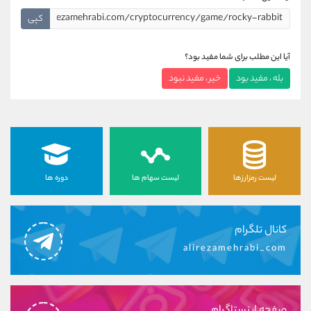
کپی
آیا این مطلب برای شما مفید بود؟
بله ، مفید بود
خیر ، مفید نبود
لیست رمزارزها
لیست سهام ها
دوره ها
کانال تلگرام
alirezamehrabi_com
صفحه اینستاگرام