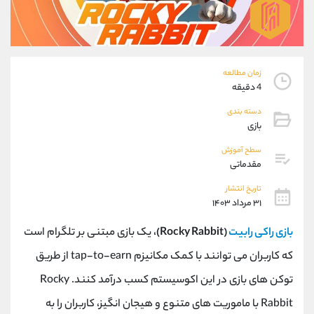
موبایل
09304891085
واتساپ
شروع گفتگو
تلگرام
@Armteam_admin_103
داخلی
103
زمان مطالعه
4 دقیقه
پشتیبان فروش
(فائزه تهرانی)
دسته بندی
موبایل
09101364784
بازی
واتساپ
شروع گفتگو
سطح آموزش
تلگرام
@Armteam_admin_104
مقدماتی
داخلی
104
تاریخ انتشار
۳۱ مرداد ۱۴۰۳
اطلاعات تماس
(دفتر فروش)
بازی راکی رابیت
(
Rocky Rabbit
)
، یک بازی مبتنی بر تلگرام است
تلفن
021-22021030
تلفن
021-22021040
که کاربران می توانند با کمک مکانیزم
tap-to-earn
از طریق
بدون پیش شماره
90001030
توکن های بازی در این اکوسیستم کسب درآمد کنند.
Rocky
اینستاگرام
@alireza.mehrabii
کانال تلگرام
@alirezamehrabi_com
Rabbit
با ماموریت های متنوع و هیجان انگیز، کاربران را به