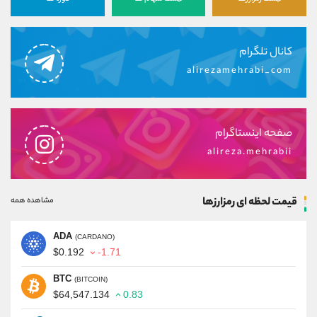
کانال تلگرام
alirezamehrabi_com
صفحه اینستاگرام
alireza.mehrabii
قیمت لحظه ای رمزارزها
مشاهده همه
ADA
(CARDANO)
$0.192
-1.71
BTC
(BITCOIN)
$64,547.134
0.83