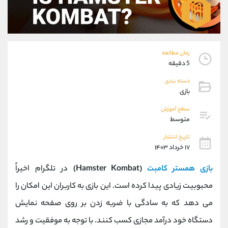
موبایل
09927779040
واتساپ
شروع گفتگو
تلگرام
@Armteam_admin_por
داخلی
107
زمان مطالعه
5 دقیقه
پشتیبان فروش
(محسن یزدی)
دسته بندی
موبایل
09304891085
بازی
واتساپ
شروع گفتگو
سطح آموزش
تلگرام
@Armteam_admin_103
متوسط
داخلی
103
تاریخ انتشار
۱۷ خرداد ۱۴۰۳
اطلاعات تماس
(دفتر فروش)
بازی همستر کامبت
(Hamster Kombat)
در تلگرام اخیراً
تلفن
021-22021030
تلفن
021-22021040
محبوبیت زیادی پیدا کرده است. این بازی به کاربران این امکان را
بدون پیش شماره
90001030
می دهد که به سادگی با ضربه زدن بر روی صفحه نمایش
اینستاگرام
@alireza.mehrabii
کانال تلگرام
@alirezamehrabi_com
دستگاه خود درآمد مجازی کسب کنند. با توجه به موفقیت و رشد