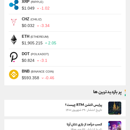
XRP
(RIPPLE)
$1.049
-1.02
CHZ
(CHILIZ)
$0.032
-3.34
ETH
(ETHEREUM)
$1,905.215
2.05
DOT
(POLKADOT)
$0.824
-3.1
BNB
(BINANCE COIN)
$593.358
-0.46
پر بازدیدترین ها
پرایس اکشن RTM چیست؟
تاریخ انتشار : ۲۹ شهریور ۱۴۰۰
کسب درآمد از بازی تتان آرنا
تاریخ انتشار : ۲۲ مهر ۱۴۰۰