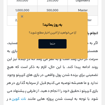
500,000
250,000
Legendery
1,000,000
500,000
Master
×
2,000,000
1,000,000
Grandmaster
به روز بمانید!
آیا می‌خواهید از آخرین اخبار مطلع شوید؟
انجام بازی همستر ریسک دارد؟
اگر به دنبال یک
بازی
کریپتو ساده و با پتانسیل درآمد هستید،
حتما
همستر کامبت قطعا ارزش امتحان کردن را دارد. این بازی به
سرعت در حال رشد است و به نظر می رسد که در آینده نیز این
روند ادامه پیدا کند. با این حال، لازم به ذکر است که هیچ
تضمینی برای برنده شدن پول واقعی در بازی های کریپتو وجود
ندارد و ما همیشه توصیه می کنیم قبل از سرمایه گذاری در هر
بازی کریپتو تحقیق خود را انجام دهید. از طرفی پیشنهاد می
شود با توجه به لیست شدن پروژه هایی مانند
نات کوین
در