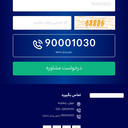
90001030
بدون پیش شماره
تماس بگیرید
تهران، زعفرانیه
021-22021030
90001030
(بدون پیش شماره)