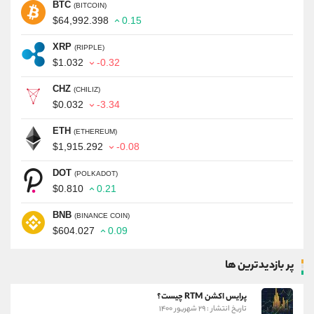
BTC
(BITCOIN)
$64,992.398
0.15
XRP
(RIPPLE)
$1.032
-0.32
CHZ
(CHILIZ)
$0.032
-3.34
ETH
(ETHEREUM)
$1,915.292
-0.08
DOT
(POLKADOT)
$0.810
0.21
BNB
(BINANCE COIN)
$604.027
0.09
پر بازدیدترین ها
پرایس اکشن RTM چیست؟
تاریخ انتشار : ۲۹ شهریور ۱۴۰۰