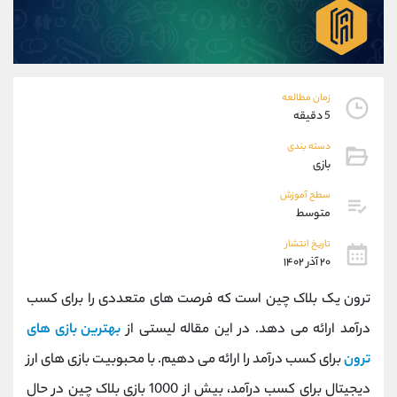
موبایل
09304891085
واتساپ
شروع گفتگو
تلگرام
@Armteam_admin_103
داخلی
103
زمان مطالعه
5 دقیقه
پشتیبان فروش
(یوسف فرخنده)
دسته بندی
موبایل
09194198792
بازی
واتساپ
شروع گفتگو
تلگرام
@Armteam_admin_33
سطح آموزش
متوسط
داخلی
118
تاریخ انتشار
۲۰ آذر ۱۴۰۲
اطلاعات تماس
(دفتر فروش)
تلفن
021-22021030
ترون یک بلاک چین است که فرصت های متعددی را برای کسب
تلفن
021-22021040
درآمد ارائه می دهد. در این مقاله لیستی از
بهترین بازی های
بدون پیش شماره
90001030
ترون
برای کسب درآمد را ارائه می دهیم. با محبوبیت بازی های ارز
اینستاگرام
@alireza.mehrabii
کانال تلگرام
@alirezamehrabi_com
دیجیتال برای کسب درآمد، بیش از 1000 بازی بلاک چین در حال