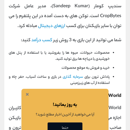
سندیپ کومار (Sandeep Kumar)، مدیر عامل شرکت
CropBytes است. توکن های به دست آمده در این پلتفرم را می
توان با سایر بازیکنان برای کسب
ارزهای دیجیتال
مبادله کرد.
شما می توانید از این بازی به 3 روش زیر
کسب درآمد
کنید:
محصولات، حیوانات، میوه ها را بفروشید یا با استفاده از پنل های
خورشیدی یا دریاچه ها برق تولید کنید.
خرید و فروش به موقع محصولات
پاداش ترون برای
سرمایه گذاری
در بازی و ساخت آسیاب، حفر چاه و
استفاده از آب های زیرزمینی
×
Eggies World، فرزندداری و دریافت پاداش ترون
به روز بمانید!
Eggies World یکی از اولین بازی‌های NFT است که به کاربران
آیا می‌خواهید از آخرین اخبار مطلع شوید؟
اجازه می‌دهد تا در پلتفرم بازی ترون تخم‌گذاری کنند. هر بازیکن
صاحب یک هیولا است و با انجام فعالیت های روزانه با ترون و
حتما