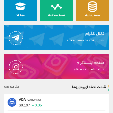
لیست رمزارزها
لیست سهام ها
دوره ها
کانال تلگرام
alirezamehrabi_com
صفحه اینستاگرام
alireza.mehrabii
قیمت لحظه ای رمزارزها
مشاهده همه
ADA
(CARDANO)
$0.197
0.35