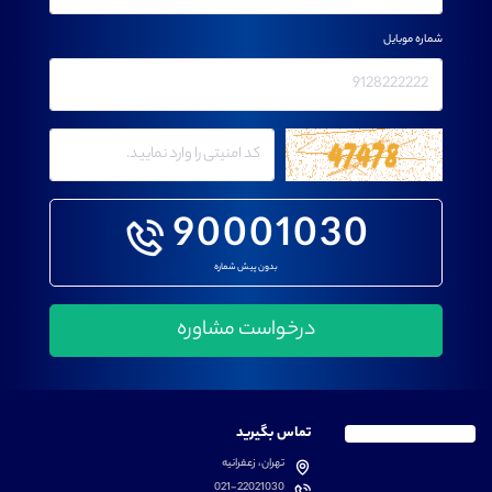
شماره موبایل
90001030
بدون پیش شماره
تماس بگیرید
تهران، زعفرانیه
021-22021030