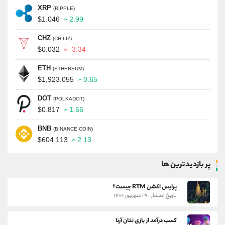
XRP
(RIPPLE)
$1.046
2.99
CHZ
(CHILIZ)
$0.032
-3.34
ETH
(ETHEREUM)
$1,923.055
0.65
DOT
(POLKADOT)
$0.817
1.66
BNB
(BINANCE COIN)
$604.113
2.13
پر بازدیدترین ها
پرایس اکشن RTM چیست؟
تاریخ انتشار : ۲۹ شهریور ۱۴۰۰
کسب درآمد از بازی تتان آرنا