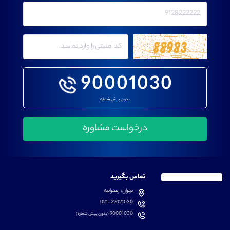
90001030
بدون پیش شماره
تماس بگیرید
تهران، زعفرانیه
021-22021030
90001030
(بدون پیش شماره)