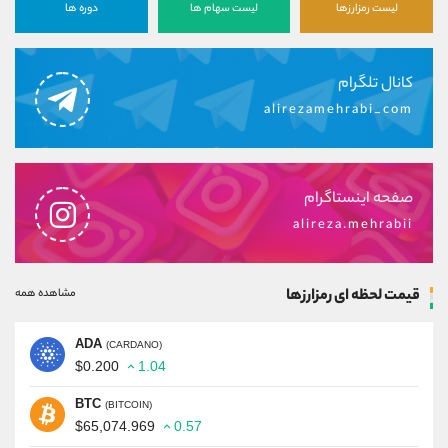
لیست رمزارزها
لیست سهام ها
دوره ها
کانال تلگرام
alirezamehrabi_com
صفحه اینستاگرام
alireza.mehrabii
قیمت لحظه ای رمزارزها
مشاهده همه
ADA
(CARDANO)
$0.200
1.04
BTC
(BITCOIN)
$65,074.969
0.57