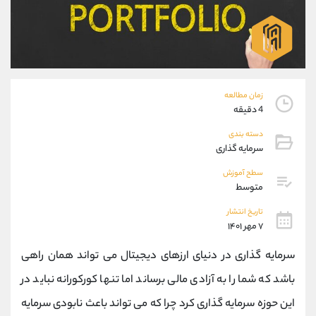
موبایل
09194198792
واتساپ
شروع گفتگو
تلگرام
@Armteam_admin_33
داخلی
118
زمان مطالعه
پشتیبان فروش
(فائزه تهرانی)
4 دقیقه
موبایل
09101364784
دسته بندی
واتساپ
شروع گفتگو
سرمایه گذاری
تلگرام
@Armteam_admin_104
داخلی
104
سطح آموزش
متوسط
اطلاعات تماس
تاریخ انتشار
(دفتر فروش)
۷ مهر ۱۴۰۱
تلفن
021-22021030
تلفن
021-22021040
سرمایه گذاری در دنیای ارزهای دیجیتال می تواند همان راهی
بدون پیش شماره
90001030
باشد که شما را به آزادی مالی برساند اما تنها کورکورانه نباید در
اینستاگرام
@alireza.mehrabii
این حوزه سرمایه گذاری کرد چرا که می تواند باعث نابودی سرمایه
کانال تلگرام
@alirezamehrabi_com