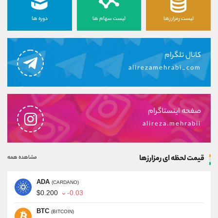
لیست رمزارزها
لیست سهام ها
دوره ها
کانال تلگرام
alirezamehrabi_com
صفحه اینستاگرام
alireza.mehrabii
قیمت لحظه ای رمزارزها
مشاهده همه
ADA
(CARDANO)
$0.200
-0.03
BTC
(BITCOIN)