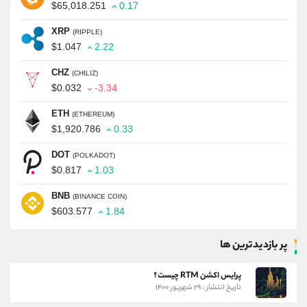
$65,018.251
0.17
XRP
(RIPPLE)
$1.047
2.22
CHZ
(CHILIZ)
$0.032
-3.34
ETH
(ETHEREUM)
$1,920.786
0.33
DOT
(POLKADOT)
$0.817
1.03
BNB
(BINANCE COIN)
$603.577
1.84
پر بازدیدترین ها
پرایس اکشن RTM چیست؟
تاریخ انتشار : ۲۹ شهریور ۱۴۰۰