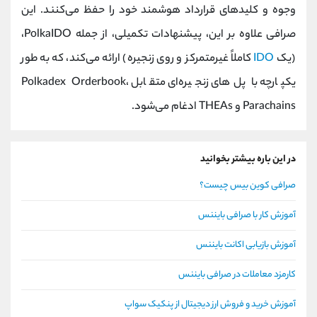
وجوه و کلیدهای قرارداد هوشمند خود را حفظ می‌کنند. این
صرافی علاوه بر این، پیشنهادات تکمیلی، از جمله PolkaIDO،
(یک
IDO
کاملاً غیرمتمرکز و روی زنجیره) ارائه می‌کند، که به طور
یکپارچه با پل‌های زنجیره‌ای متقابل Polkadex Orderbook،
Parachains و THEAs ادغام می‌شود.
در این باره بیشتر بخوانید
صرافی کوین بیس چیست؟
آموزش کار با صرافی بایننس
آموزش بازیابی اکانت بایننس
کارمزد معاملات در صرافی بایننس
آموزش خرید و فروش ارز دیجیتال از پنکیک سواپ