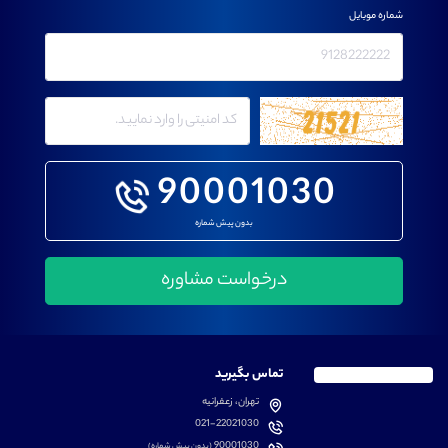
شماره موبایل
90001030
بدون پیش شماره
تماس بگیرید
تهران، زعفرانیه
021-22021030
90001030
(بدون پیش شماره)