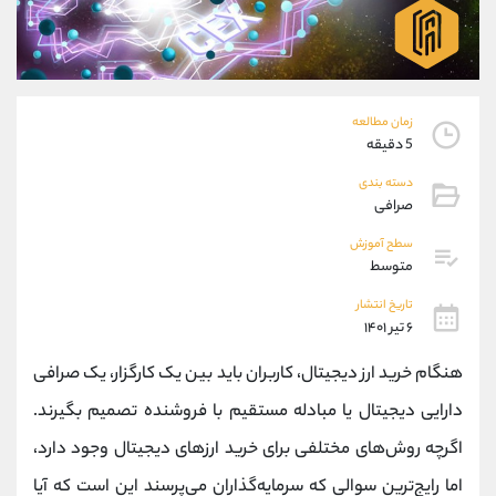
موبایل
09101364784
واتساپ
شروع گفتگو
تلگرام
@Armteam_admin_104
داخلی
104
زمان مطالعه
5 دقیقه
پشتیبان فروش
(یوسف فرخنده)
دسته بندی
موبایل
09194198792
صرافی
واتساپ
شروع گفتگو
تلگرام
@Armteam_admin_33
سطح آموزش
متوسط
داخلی
118
تاریخ انتشار
۶ تیر ۱۴۰۱
اطلاعات تماس
(دفتر فروش)
تلفن
021-22021030
هنگام خرید ارز دیجیتال، کاربران باید بین یک کارگزار، یک صرافی
تلفن
021-22021040
دارایی دیجیتال یا مبادله مستقیم با فروشنده تصمیم بگیرند.
بدون پیش شماره
90001030
اگرچه روش‌های مختلفی برای خرید ارزهای دیجیتال وجود دارد،
اینستاگرام
@alireza.mehrabii
کانال تلگرام
@alirezamehrabi_com
اما رایج‌ترین سوالی که سرمایه‌گذاران می‌پرسند این است که آیا