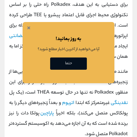
برای دستیابی به این هدف، Polkadex راه حلی را بر اساس
تکنولوژی محیط اجرای قابل اعتماد پیشرو یا TEE طراحی کرده
است. این راه حل به Polkadex اجازه می دهد تا از معادله برای
×
اپراتورهای صرافی خارج شود، بنابراین یک صرافی
غیر حضانتی
به روز بمانید!
ایجاد می کند که اگر نگوییم سریعتر از صرافی های متمرکز اما به
آیا می‌خواهید از آخرین اخبار مطلع شوید؟
همان سرعت، عمل می کند.
حتما
مانند صرافی‌های متمرکز، هدف پولکادکس حمایت از دارایی‌ها از
زنجیره‌های مختلف است، البته به صورت غیرمتمرکز. برای این
منظور، Polkadex نه تنها در حال توسعه THEA است، (یک پل
نقدینگی
غیرمتمرکز که ابتدا
اتریوم
و بعداً زنجیره‌های دیگر را به
پولکاکس متصل می‌کند)، بلکه اخیراً
پاراچین
پولکادات را نیز
برنده شده است که به آن اجازه می‌دهد به اکوسیستم گسترده‌تر
Polkadot متصل شود.