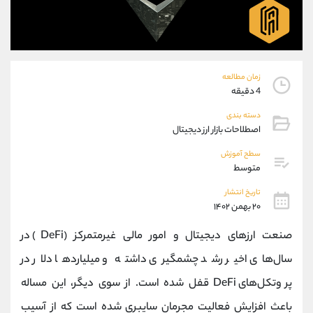
موبایل
09927779040
واتساپ
شروع گفتگو
تلگرام
@Armteam_admin_por
داخلی
107
زمان مطالعه
4 دقیقه
پشتیبان فروش
(محسن یزدی)
دسته بندی
موبایل
09304891085
اصطلاحات بازار ارز دیجیتال
واتساپ
شروع گفتگو
تلگرام
@Armteam_admin_103
سطح آموزش
متوسط
داخلی
103
تاریخ انتشار
۲۰ بهمن ۱۴۰۲
اطلاعات تماس
(دفتر فروش)
تلفن
021-22021030
صنعت ارزهای دیجیتال و امور مالی غیرمتمرکز (DeFi) در
تلفن
021-22021040
سال‌های اخیر رشد چشمگیری داشته و میلیاردها دلار در
بدون پیش شماره
90001030
پروتکل‌های DeFi قفل شده است. از سوی دیگر، این مساله
اینستاگرام
@alireza.mehrabii
کانال تلگرام
@alirezamehrabi_com
باعث افزایش فعالیت مجرمان سایبری شده است که از آسیب‌