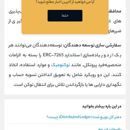
آیا می‌خواهید از آخرین اخبار مطلع شوید؟
محافظت از کاربران:
در مورد نوسانات شدید بازار یا آسیب‌پذیری‌
حتما
های
قرارداد هوشمند
، مدار شکن می‌تواند به جلوگیری از
ضررهای جدی و محافظت از دارایی‌های کاربران کمک کند.
سفارشی سازی توسعه دهندگان:
توسعه‌دهندگان می‌توانند هر
یک از دو پیاده‌سازی استاندارد ERC-7265 را بسته به الزامات
منحصربه‌فرد پروتکل، مانند
توکنومیک
و موارد استفاده، اتخاذ
کنند. این دو رویکرد شامل به تعویق انداختن تسویه حساب و
نگهداری دارایی ها یا بازگرداندن تلاش برای انتقال توکن است.
در این باره بیشتر بخوانید
دفتر کل توزیع شده (Distributed Ledger) چیست؟
پلاسما در اتریوم