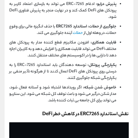
پذیرش درایو:
ادغام ERC-7265 می تواند به بازسازی اعتماد کاربر به
پروتکل های DeFi کمک کند و در نهایت منجر به پذیرش فناوری DeFi
شود.
جلوگیری از حملات:
استاندارد ERC7265
با حذف انگیزه مالی برای وقوع
حملات، در وهله اول از
حملات
آینده جلوگیری می کند.
قابلیت همکاری:
افزودن مکانیزم قطع کننده مدار به پروتکل های
مختلف DeFi می تواند قابلیت همکاری را افزایش دهد و به کاربران اجازه
دهد تا دارایی ها را در اکوسیستم های مختلف منتقل کنند.
یکپارچگی پروتکل:
توسعه دهندگان باید استاندارد ERC-7265 را به
درستی روی پروتکل های DeFi اعمال کنند تا از هرگونه تأثیر منفی بر
یکپارچگی شبکه جلوگیری کنند.
خاموش شدن شبکه:
اگر رویدادها اشتباه شود و آستانه فعال شود،
مدار شکن درگیر می شود و باعث توقف کل شبکه می شود. این سناریو
می تواند برای کل جامعه بی ثبات کننده باشد.
نقش استاندارد ERC7265 در کاهش خطر DeFi