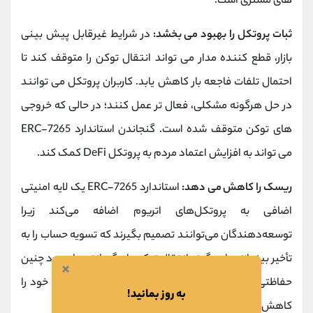
های مشتری است.
ثبات پروتکل را بهبود می بخشد:
در شرایط غیرقابل پیش بینی
بازار، قطع کننده مدار می تواند انتقال توکن را متوقف کند تا
احتمال تلفات فاجعه بار کاهش یابد. کاربران پروتکل می توانند
در حل هرگونه مشکلی، فعال تر عمل کنند؛ در حالی که خروجی
های توکن متوقف شده است. گنجاندن استاندارد ERC-7265
می تواند به افزایش اعتماد مردم به پروتکل DeFi کمک کند.
ریسک را کاهش می دهد:
استاندارد ERC-7265 یک لایه امنیتی
اضافی به پروتکل‌های اتریوم اضافه می‌کند زیرا
توسعه‌دهندگان می‌توانند تصمیم بگیرند که تسویه حساب را به
تأخیر بیندازند یا هرگونه انتقال توکن را برگردانند. با وجود چنین
×
حفاظتی، یک پروتکل DeFi می تواند مشخصات ریسک خود را
به روز بمانید!
کاهش دهد و اعتماد سرمایه گذار را افزایش دهد.