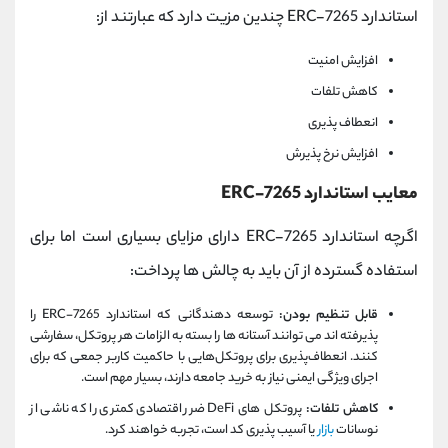
استاندارد ERC-7265 چندین مزیت دارد که عبارتند از:
افزایش امنیت
کاهش تلفات
انعطاف پذیری
افزایش نرخ پذیرش
معایب استاندارد ERC-7265
اگرچه استاندارد ERC-7265 دارای مزایای بسیاری است اما برای
استفاده گسترده از آن باید به چالش ها پرداخت:
قابل تنظیم بودن:
توسعه دهندگانی که استاندارد ERC-7265 را
پذیرفته اند می توانند آستانه ها را بسته به الزامات هر پروتکل، سفارشی
کنند. انعطاف‌پذیری برای پروتکل‌هایی با حاکمیت کاربر جمعی که برای
اجرای ویژگی ایمنی نیاز به خرید جامعه دارند، بسیار مهم است.
کاهش تلفات:
پروتکل های DeFi ضرر اقتصادی کمتری را که ناشی از
نوسانات
بازار
یا آسیب پذیری کد است، تجربه خواهند کرد.