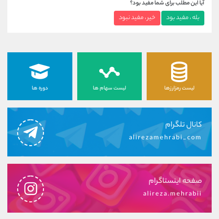
آیا این مطلب برای شما مفید بود؟
بله ، مفید بود
خیر ، مفید نبود
لیست رمزارزها
لیست سهام ها
دوره ها
کانال تلگرام
alirezamehrabi_com
صفحه اینستاگرام
alireza.mehrabii