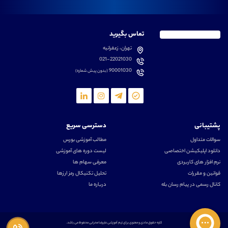
تماس بگیرید
تهران، زعفرانیه
021-22021030
90001030
(بدون پیش شماره)
پشتیبانی
دسترسی سریع
سوالات متداول
مطالب آموزشی بورس
دانلود اپلیکیشن اختصاصی
لیست دوره های آموزشی
نرم افزار های کاربردی
معرفی سهام ها
قوانین و مقررات
تحلیل تکنیکال رمز ارزها
کانال رسمی در پیام رسان بله
درباره ما
کلیه حقوق مادی و معنوی برای تیم آموزشی علیرضا محرابی محفوظ می باشد.