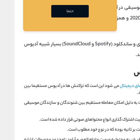
 موسیقی در آدیوس به طور مستقیم با طرفدارانشان در سراسر
حتما
دنیا ارتباط بگیرند. سرویس اصلی آدیوس در سال 2020 و همزمان با پخش زنده کنسرتی با اجرای deadmau5 و
پلتفرم های محبوب پخش موسیقی مانند اسپاتیفای و ساندکلود (Spotify و SoundCloud) بسیار شبیه آدیوس
د.
س
ای دیجیتال
می شود این است که تراکنش ‌ها در آدیوس مستقیما بین
.
 به دلیل امکان معامله مستقیم بین شنوندگان و سازندگان موسیقی
لیت اشتراک گذاری انواع محتواهای صوتی قرار داده شده است.
ران به محتوا به صورت مادام العمر و آپلود نامحدود محصولات اشاره