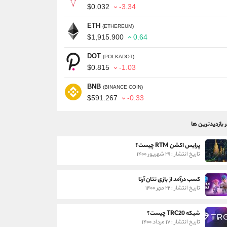
$0.032
-3.34
ETH
(ETHEREUM)
$1,915.900
0.64
DOT
(POLKADOT)
$0.815
-1.03
BNB
(BINANCE COIN)
$591.267
-0.33
ر بازدیدترین ها
پرایس اکشن RTM چیست؟
تاریخ انتشار : ۲۹ شهریور ۱۴۰۰
کسب درآمد از بازی تتان آرنا
تاریخ انتشار : ۲۲ مهر ۱۴۰۰
شبکه TRC20 چیست؟
تاریخ انتشار : ۱۷ مرداد ۱۴۰۰