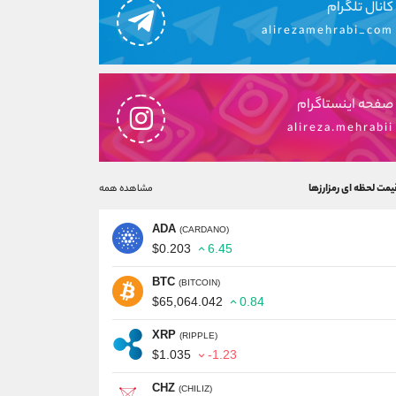
کانال تلگرام
alirezamehrabi_com
صفحه اینستاگرام
alireza.mehrabii
یمت لحظه ای رمزارزها
مشاهده همه
ADA
(CARDANO)
$0.203
6.45
BTC
(BITCOIN)
$65,064.042
0.84
XRP
(RIPPLE)
$1.035
-1.23
CHZ
(CHILIZ)