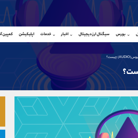
بان فروش
پشتیبان فروش
(یوسف فرخنده)
(محسن یزدی)
ل
بورس
سیگنال ارز دیجیتال
اخبار
خدمات
اپلیکیشن
کمپین آ
09194198792
موبایل
9304891085
شروع گفتگو
واتساپ
شروع گفتگ
@Armteam_admin_33
تلگرام
Armteam_admin_103
AU) چیست؟
118
داخلی
03