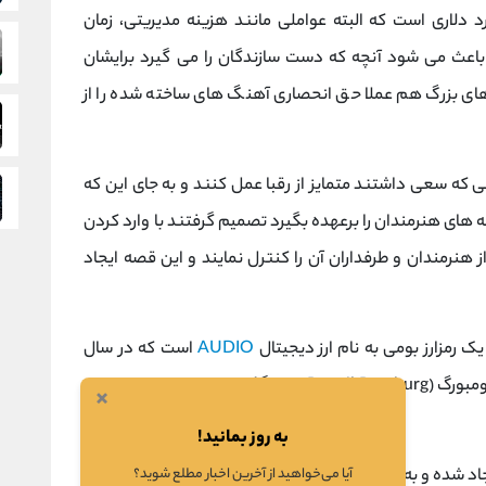
 دلاری است که البته عواملی مانند هزینه مدیریتی، زمان
بی باعث می شود آنچه که دست سازندگان را می گیرد برایشان
دهای بزرگ هم عملا حق انحصاری آهنگ های ساخته شده را از
ی که سعی داشتند متمایز از رقبا عمل کنند و به جای این که
های هنرمندان را برعهده بگیرد تصمیم گرفتند با وارد کردن
 هنرمندان و طرفداران آن را کنترل نمایند و این قصه ایجاد
ک رمزارز بومی به نام ارز دیجیتال
AUDIO
است که در سال
۲۰۱۸ در شهر San Francisco آمریکا توسط رونیل رومبورگ (Roneil Rumburg، بنیانگذار شرکت) وارد دنیای بلاک
×
به روز بمانید!
اد شده و به دنبال ایجاد امکان برای همه هنرمندان و فعالان
آیا می‌خواهید از آخرین اخبار مطلع شوید؟