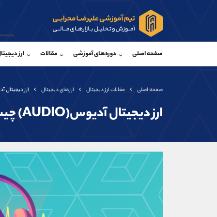
پشتیبان فروش
پشتی
(فائزه تهرانی)
صفحه اصلی
دوره‌های آموزشی
مقالات
ارز دیجیتا
موبایل
09101364784
موبایل
واتساپ
شروع گفتگو
واتساپ
تلگرام
@Armteam_admin_104
تلگرام
صفحه اصلی
مقالات ارز دیجیتال
ارزهای دیجیتال
ارز دیجیتال آدیوس(DIO
داخلی
104
داخلی
ارز دیجیتال آدیوس(AUDIO) چیست؟
اطلاعات تماس
(دفتر فروش)
تلفن
تلفن
بدون پیش شماره
اینستاگرام
کانال تلگرام
کانال بله