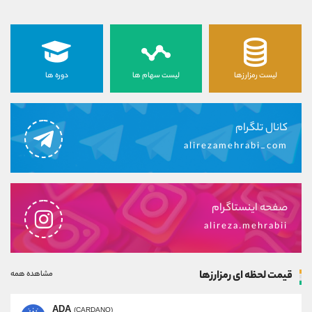
لیست رمزارزها
لیست سهام ها
دوره ها
کانال تلگرام
alirezamehrabi_com
صفحه اینستاگرام
alireza.mehrabii
قیمت لحظه ای رمزارزها
مشاهده همه
ADA
(CARDANO)