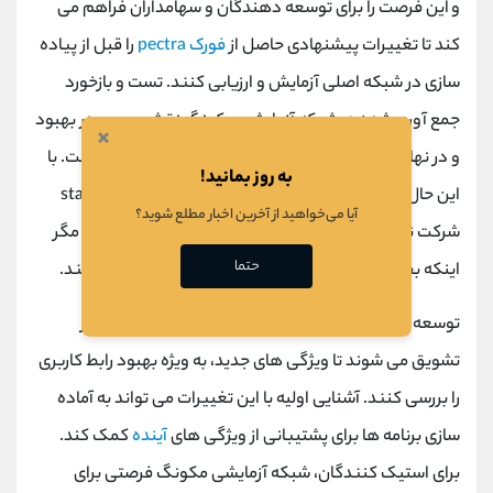
و این فرصت را برای توسعه دهندگان و سهامداران فراهم می
کند تا تغییرات پیشنهادی حاصل از
فورک pectra
را قبل از پیاده
سازی در شبکه اصلی آزمایش و ارزیابی کنند. تست و بازخورد
جمع آوری شده در شبکه آزمایشی مکونگ نقش مهمی در بهبود
×
و در نهایت اجرای این تغییرات در شبکه اصلی خواهد داشت. با
به روز بمانید!
این حال، برای کسانی که گره‌ها را اجرا می‌کنند اما در staking
آیا می‌خواهید از آخرین اخبار مطلع شوید؟
شرکت نمی‌کنند، نیازی به ایجاد هیچ تغییر خاصی نیست، مگر
حتما
اینکه بخواهند شبکه تست را به صورت اختیاری امتحان کنند.
توسعه دهندگان برنامه ها و ابزارهای مبتنی بر اتریوم نیز
تشویق می شوند تا ویژگی های جدید، به ویژه بهبود رابط کاربری
را بررسی کنند. آشنایی اولیه با این تغییرات می تواند به آماده
سازی برنامه ها برای پشتیبانی از ویژگی های
آینده
کمک کند.
برای استیک کنندگان، شبکه آزمایشی مکونگ فرصتی برای