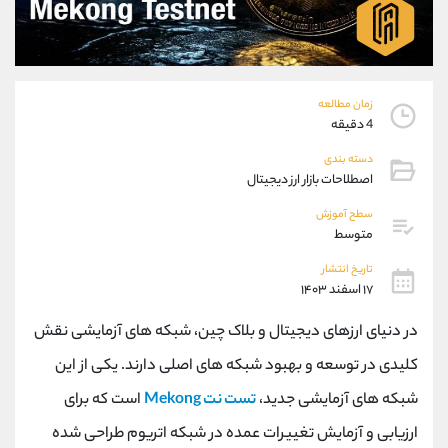
موبایل
09101364784
واتساپ
شروع گفتگو
تلگرام
@Armteam_admin_104
داخلی
104
زمان مطالعه
4 دقیقه
پشتیبان فروش
(یوسف فرخنده)
دسته بندی
موبایل
09194198792
اصطلاحات بازار ارز دیجیتال
واتساپ
شروع گفتگو
سطح آموزش
تلگرام
@Armteam_admin_33
متوسط
داخلی
118
تاریخ انتشار
۱۷ اسفند ۱۴۰۳
اطلاعات تماس
(دفتر فروش)
در دنیای ارزهای دیجیتال و بلاک چین، شبکه ‌های آزمایشی نقش
تلفن
021-22021030
تلفن
021-22021040
کلیدی در توسعه و بهبود شبکه ‌های اصلی دارند. یکی از این
بدون پیش شماره
90001030
شبکه های آزمایشی جدید،
تست نت Mekong
است که برای
اینستاگرام
@alireza.mehrabii
کانال تلگرام
@alirezamehrabi_com
ارزیابی و آزمایش تغییرات عمده در شبکه اتریوم طراحی شده