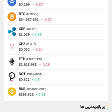
$0.199
-0.67
BTC
(BITCOIN)
$64,957.551
-0.07
XRP
(RIPPLE)
$1.039
0.35
CHZ
(CHILIZ)
$0.032
-3.34
ETH
(ETHEREUM)
$1,918.986
-0.29
DOT
(POLKADOT)
$0.821
0.6
BNB
(BINANCE COIN)
$595.818
0.81
پر بازدیدترین ها