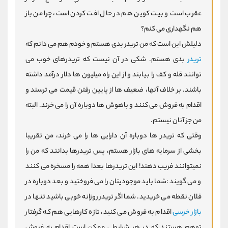
عقرب است و بیت کوین هم در حال افت کردن است، چرا من باز
هم نگهداری می کنم؟
دلیلش این است که من تریدر بدی هستم و خودم هم می دانم که
تریدر
بدی هستم. شکی در آن نیست که تریدرهای خوب می
توانند قله و کف را بیابند و از این راه میلیون ها دلار درآمد داشته
باشند. بر خلاف آنها، ضعیف ها از پایین رفتن قیمت می ترسند و
اقدام به فروش می کنند و باهوش ها دوباره آن را می خرند. البته
من جز آنان نیستم.
وقتی که تریدر ها دوباره آن دارایی ها را می خرند، من تقریبا
بخشی از سرمایه های بازار هستم، پس تریدرها بدانند که من را
نمیتوانند فریب دهند! این تریدرها بعدا همه را مسخره می کنند
و می گویند :شما باید موجودیتان را می فروختید و بعد دوباره در
فلان نقطه می خریدید. شما اگر تریدر روزانه خوبی باشید تنها در
بازار خرسی
اقدام به فروش می کنید، تازه کارهایی هم که گرفتار
توهم هستند که در هر شرایطی ممکن است اقدام به فروش