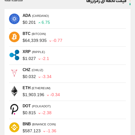
قیمت لحظه ای رمزارزها
مشاهده همه
ADA
(CARDANO)
$0.201
6.75
BTC
(BITCOIN)
$64,339.935
-0.77
XRP
(RIPPLE)
$1.027
-2.1
CHZ
(CHILIZ)
$0.032
-3.34
ETH
(ETHEREUM)
$1,903.196
-0.34
DOT
(POLKADOT)
$0.815
-2.38
BNB
(BINANCE COIN)
$587.123
-1.36