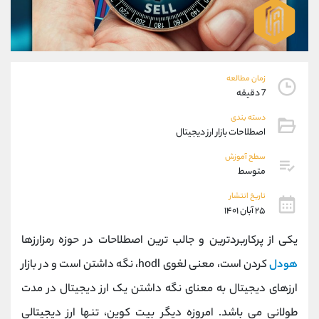
موبایل
09194198792
واتساپ
شروع گفتگو
تلگرام
@Armteam_admin_33
داخلی
118
زمان مطالعه
7 دقیقه
پشتیبان فروش
(فائزه تهرانی)
دسته بندی
موبایل
09101364784
اصطلاحات بازار ارز دیجیتال
واتساپ
شروع گفتگو
تلگرام
@Armteam_admin_104
سطح آموزش
متوسط
داخلی
104
تاریخ انتشار
۲۵ آبان ۱۴۰۱
اطلاعات تماس
(دفتر فروش)
تلفن
021-22021030
یکی از پرکاربردترین و جالب ترین اصطلاحات در حوزه رمزارزها
تلفن
021-22021040
هودل
کردن است، معنی لغوی hodl، نگه داشتن است و در بازار
بدون پیش شماره
90001030
ارزهای دیجیتال به معنای نگه داشتن یک ارز دیجیتال در مدت
اینستاگرام
@alireza.mehrabii
کانال تلگرام
@alirezamehrabi_com
طولانی می باشد. امروزه دیگر بیت کوین، تنها ارز دیجیتالی