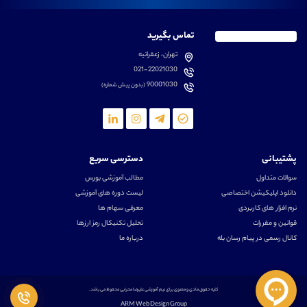
تماس بگیرید
تهران، زعفرانیه
021-22021030
90001030
(بدون پیش شماره)
پشتیبانی
دسترسی سریع
سوالات متداول
مطالب آموزشی بورس
دانلود اپلیکیشن اختصاصی
لیست دوره های آموزشی
نرم افزار های کاربردی
معرفی سهام ها
قوانین و مقررات
تحلیل تکنیکال رمز ارزها
کانال رسمی در پیام رسان بله
درباره ما
کلیه حقوق مادی و معنوی برای تیم آموزشی علیرضا محرابی محفوظ می باشد.
ARM Web Design Group