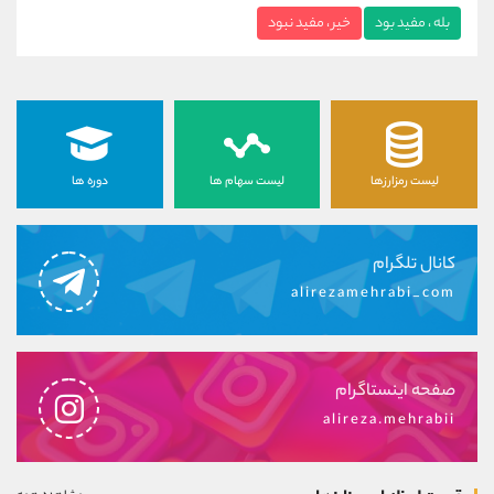
بله ، مفید بود
خیر ، مفید نبود
لیست رمزارزها
لیست سهام ها
دوره ها
کانال تلگرام
alirezamehrabi_com
صفحه اینستاگرام
alireza.mehrabii