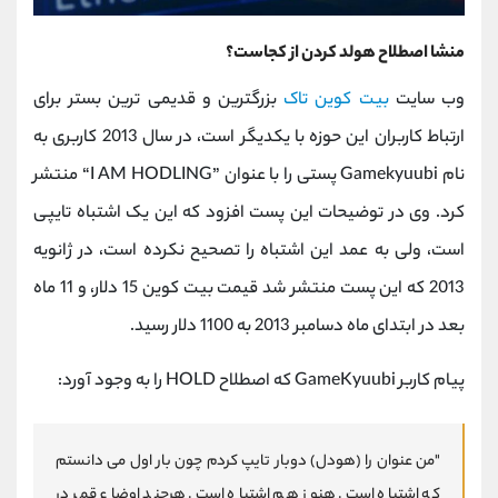
منشا اصطلاح هولد کردن از کجاست؟
وب سایت
بیت کوین تاک
بزرگترین و قدیمی ترین بستر برای
ارتباط کاربران این حوزه با یکدیگر است، در سال 2013 کاربری به
نام
Gamekyuubi
پستی را با عنوان
“I AM HODLING”
منتشر
کرد. وی در توضیحات این پست افزود که این یک اشتباه تایپی
است، ولی به عمد این اشتباه را تصحیح نکرده است، در ژانویه
2013 که این پست منتشر شد قیمت بیت کوین 15 دلار، و 11 ماه
بعد در ابتدای ماه دسامبر 2013 به 1100 دلار رسید.
پیام کاربر
GameKyuubi
که اصطلاح
HOLD
را به وجود آورد:
"من عنوان را (هودل) دوبار تایپ کردم چون بار اول می دانستم
که اشتباه است. هنوز هم اشتباه است. هرچند اوضاع قمر در