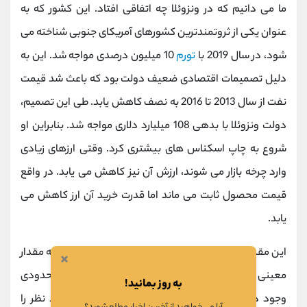
ما می دانیم که در ونزوئلا چه اتفاقی افتاد. این کشور که به
عنوان یکی از ثروتمندترین کشورهای آمریکای جنوبی شناخته می
شود، در سال 2019 با
تورم
10 میلیون درصدی مواجه شد. این به
دلیل تصمیمات اقتصادی ضعیف دولت بود که باعث شد قیمت
نفت از سال 2013 تا 2016 به نصف کاهش یابد. طی این تصمیم،
دولت ونزوئلا با بدهی 108 میلیارد دلاری مواجه شد. بنابراین او
شروع به چاپ اسکناس های بیشتری کرد. وقتی ارزهای زیادی
وارد چرخه بازار می شوند، ارزش آن نیز کاهش می یابد. در واقع
قیمت محصول ثابت می ماند اما قدرت خرید آن ارز کاهش می
یابد.
این مقدار کمی با ارزهای دیجیتال متفاوت است. هر ارز به مقدار
×
معینی تولید می شود. این بدان معنی است که مقدار محدودی
به روز بمانید!
وجود دارد که می تواند
ارزش
واقعی ارز دیجیتال مورد نظر را