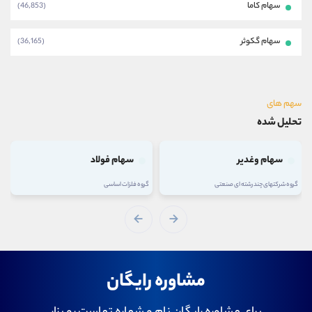
سهام کاما
(46,853)
سهام گکوثر
(36,165)
سهم های
تحلیل شده
سهام وغدیر
سهام فولاد
گروه شرکتهای چند رشته ای صنعتی
گروه فلزات اساسی
مشاوره رایگان