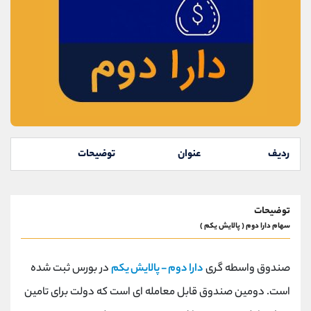
موبایل
09101364784
واتساپ
شروع گفتگو
تلگرام
@Armteam_admin_104
داخلی
104
پشتیبان فروش
(ایمان پوراسماعیلی)
موبایل
09927779040
واتساپ
شروع گفتگو
تلگرام
@Armteam_admin_por
ردیف
عنوان
توضیحات
داخلی
107
اطلاعات تماس
(دفتر فروش)
توضیحات
سهام دارا دوم ( پالایش یکم )
تلفن
021-22021030
تلفن
021-22021040
بدون پیش شماره
90001030
صندوق واسطه گری
دارا دوم - پالایش یکم
در بورس ثبت شده
اینستاگرام
@alireza.mehrabii
است. دومین صندوق قابل معامله ای است که دولت برای تامین
کانال تلگرام
@alirezamehrabi_com