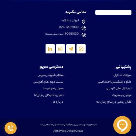
تماس بگیرید
تهران، زعفرانیه
021-22021030
90001030
(بدون پیش شماره)
پشتیبانی
دسترسی سریع
سوالات متداول
مطالب آموزشی بورس
دانلود اپلیکیشن اختصاصی
لیست دوره های آموزشی
نرم افزار های کاربردی
معرفی سهام ها
قوانین و مقررات
تحلیل تکنیکال رمز ارزها
کانال رسمی در پیام رسان بله
درباره ما
کلیه حقوق مادی و معنوی برای تیم آموزشی علیرضا محرابی محفوظ می باشد.
ARM Web Design Group