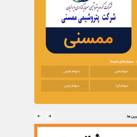
سهم های مرتبط
سهام قرن
سهام فارس
سهام آریا
سهام پارس
رین ها