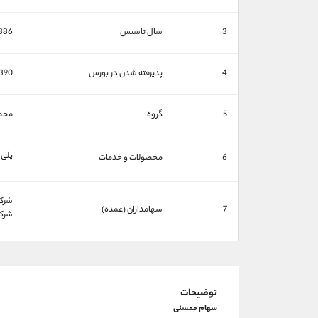
3
سال تاسیس
386
4
پذیرفته شدن در بورس
390
5
گروه
محص
پلی‌
6
محصولات و خدمات
شركت 
7
سهامداران (عمده)
شركت 
توضیحات
سهام ممسنی