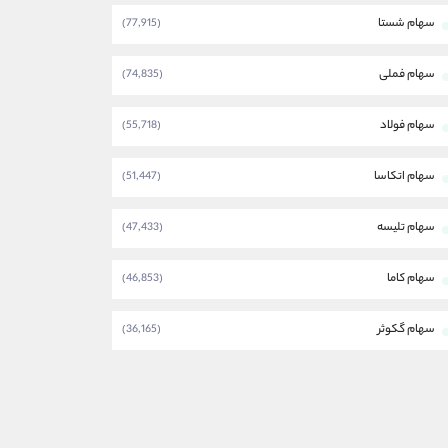
سهام شستا
(77,915)
سهام فملی
(74,835)
سهام فولاد
(55,718)
سهام اتکاسا
(51,447)
سهام تلیسه
(47,433)
سهام کاما
(46,853)
سهام گکوثر
(36,165)