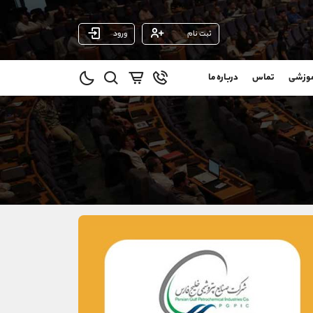
ثبت نام
ورود
پشتیبان فروش
(ایمان پوراسماعیلی)
موزشی
تماس
درباره ما
0
موبایل
09927779040
و
واتساپ
شروع گفتگو
@
تلگرام
@Armteam_admin_por
11
داخلی
107
021-22021030
021-22021040
90001030
@alireza.mehrabii
@alirezamehrabi_com
@alirezamehrabi_official