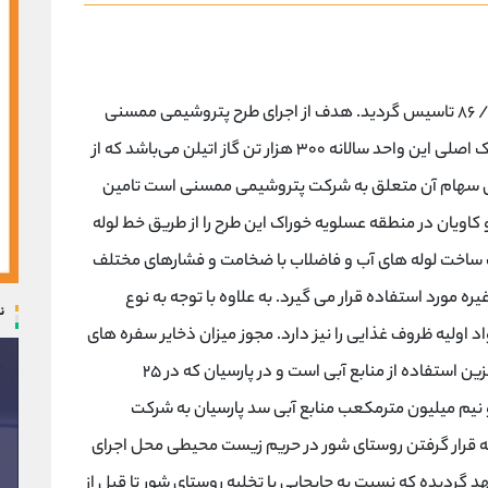
شرکت پتروشیمی ممسنی سهام عام در تاریخ ۹ /۱۰/ ۸۶ تاسیس گردید. هدف از اجرای طرح پتروشیمی ممسنی
تولید ۳۰۰ هزار تن پلی اتیلن سنگین می‌باشد. خوراک اصلی این واحد سالانه ۳۰۰ هزار تن گاز اتیلن می‌باشد که از
یمی گچساران که ۲۰ درصد از کل سهام آن متعلق به شرکت پتروشیمی ممسنی است تامین
کاویان در منطقه عسلویه خوراک این طرح را از طریق خط لوله
ت ساخت لوله های آب و فاضلاب با ضخامت و فشارهای مختلف
ه مورد استفاده قرار می گیرد. به علاوه با توجه به نوع
ن
د اولیه ظروف غذایی را نیز دارد. مجوز میزان ذخایر سفره های
آب زیرزمینی به شرکت داده شده است. راه حل جایگزین استفاده از منابع آبی است و در پارسیان که در ۲۵
نیم میلیون مترمکعب منابع آبی سد پارسیان به شرکت
 قرار گرفتن روستای شور در حریم زیست محیطی محل اجرای
گردیده که نسبت به جابجایی یا تخلیه روستای شور تا قبل از