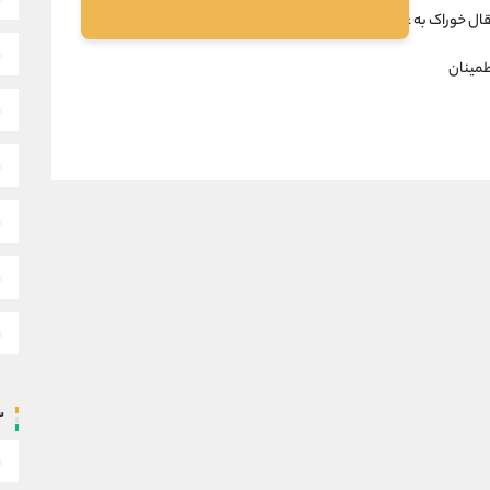
 خوراک به عنوان یکی از اصلی ترین الزامات اجرای طرح
اطمینان
س