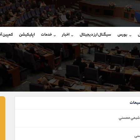
بان فروش
پشتیبان فروش
(فائزه تهرانی)
(یوسف فرخنده)
ل
بورس
سیگنال ارز دیجیتال
اخبار
خدمات
اپلیکیشن
کمپین آ
09101364784
موبایل
9194198792
شروع گفتگو
واتساپ
شروع گفتگ
@Armteam_admin_104
تلگرام
Armteam_admin_33
104
داخلی
8
یحات
وشيمي ممسني
نی