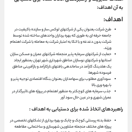
به
آن
اهداف:
اهداف:
طرح شرکت بعنوان یکی از شرکتهای لوکس ساز و سازنده باکیفیت در
جامعه حرفه ای به طوری که بهره برداران واحدهای ساخته شده توسط
شرکت بدون دغدغه و با اتکا به اعتبار شرکت به معامله با شرکت اهتمام
ورزند.
حمایت از شرکتهای سرمایه پذیر منجمله شرکتهای عمران و مسکن سازان
استانها و شرکتهای نوسازان مناطق شهرداری شهر تهران بمنظور ایجاد
یک هلدینگ کارآمد در ساماندهی بافتهای نارکارآمد و بازآفرینی مناطق
فرسوده شهرها.
سودآوری مطلوب برای سهامداران بعنوان بنگاه اقتصادی توجیه پذیر و
با بهره وری بالا
جذب سرمایه های کوچکتر به منظور اهتمام در پروژه های تاثیرگذار در
عمران شهری و در عین حال سود آور
راهبردهای اتخاذ شده برای دستیابی به اهداف :
حفظ بدنه پرسنلی کوچک و چابک و بهره برداری از تشکلهای تخصصی در
پروژه های مختلف منجمله مشاورین شهرسازی و ساختمانی، مقاطعه