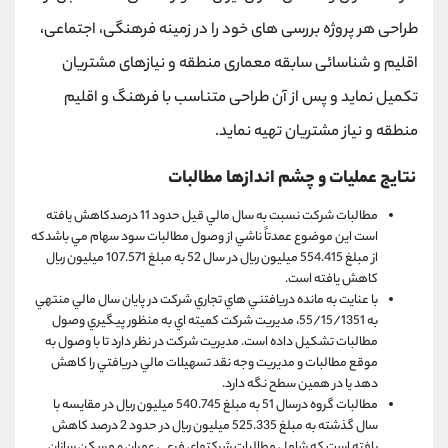
طراحی هر پروژه بررسی های خود را در زمینه فرهنگی، اجتماعی،
اقلیم و شناسائی سابقه معماری منطقه و نیازهای مشتریان
تکمیل نماید و پس از آن طراحی متناسب با فرهنگ و اقلیم
منطقه و نیاز مشتریان تهیه نماید.
نتایج عملیات و چشم اندازها مطالبات
مطالبات شركت نسبت به سال مالي قيل حدود 11 درصدكاهش یافته
است این موضوع عمدتاً ناشي از وصول مطالبات سود سهام مي باشدكه
از مبلغ 554.415 ميليون ریال در سال 52 به مبلغ 107.571 ميليون ریال
كاهش یافته است.
با عنایت به مانده دریافتني هاي تجاري شركت در پایان سال مالي منتهي
به 55/15/1351، مدیریت شركت كميته اي به منظور پيگيري وصول
مطالبات تشكيل داده است. مدیریت شركت در نظر دارد تا با وصول به
موقع مطالبات و مدیریت وجه نقد تسهيلات مالي دریافتي را كاهش
دهد یا در همين سطح نگه دارد.
مطالبات گروه درسال 51 به مبلغ 540.745 ميليون ریال در مقایسه با
سال گذشته به مبلغ 525.335 ميليون ریال در حدود 2 درصد كاهش
یافته است كه شامل مطالبات شركتهاي فرعي عمران و مسكن سازان