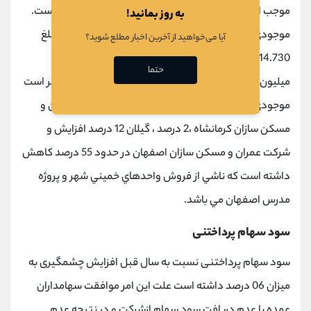
موجب افزایش سرفصل فوق نسبت به سال قيل گردیده است.
به روز بمانید!
موجودي كالا و پروژه هاي ساختماني گروه در سال 51 به مبلغ
آیا می‌خواهید از آخرین اخبار مطلع شوید؟
1.114.730 ميليون ریال نسبت به سال 52 به مبلغ 553.153
حتما
ميليون ریال بالغ بر 51 درصد افزایش داشته است. قابل ذكر است
موجودي كالا و پروژه هاي ساختماني شركتهاي فرعي عمران و
مسكن سازان كرمانشاه ،2 درصد ، گيلان 12 درصد افزایش و
شركت عمران و مسكن سازان اصفهان در حدود 55 درصد كاهش
داشته است كه ناشي از فروش واحدهاي خميني شهر و پروژه
مدرس اصفهان مي باشد.
سود سهام پرداختنی
سود سهام پرداختنی نسبت به سال قبل افزایش چشمگیری به
میزان 06 درصد داشته است علت این امر موافقت سهامداران
عمده با عدم دریافت سود سهام ازشرکت و در نتیجه عدم