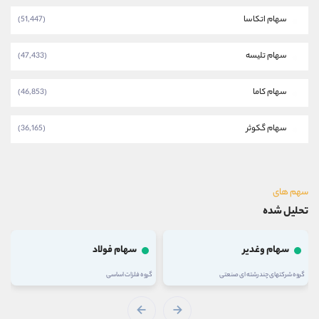
سهام اتکاسا
(51,447)
سهام تلیسه
(47,433)
سهام کاما
(46,853)
سهام گکوثر
(36,165)
سهم های
تحلیل شده
سهام وغدیر
سهام فولاد
گروه شرکتهای چند رشته ای صنعتی
گروه فلزات اساسی