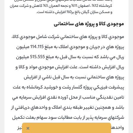
كرمانشاه 12% ، اصفهان 11% و نجمه العمران 5% كاهش و شركت عمران
و مسكن سازان گيلان بالغ بر0% افزایش داشته است.
موجودی کالا و پروژه های ساختمانی
موجودي كالا و پروژه هاي ساختماني شركت شامل موجودي كالا،
پروژه هاي در جریان و موجودي املاک به مبلغ 114.115 ميليون
ریال مي باشد كه نسبت به سال قبل به مبلغ 515.555 ميليون
ریال افزایش داشته است. علت افزایش موجودي مواد و كالا و
پروژه هاي ساختماني نسبت به سال قبل ناشي از افزایش
پيشرفت فيزیكي پروژه گلسار رشت و خورشيد كرمانشاه به علت
تامين نقدینگي مناسب از محل آورده نقدي افزایش سرمایه مي
باشد و همچنين تغيير طبقه بندي املاک و واحدهاي دریافتي از
شركتهاي سرمایه پذیر از بابت مطالبات سود سهام بعلت تكميل
×
واحدهاي مذكور از حساب سایر دارائيها به موجودي املاک نيز