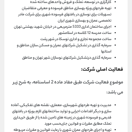
کارگزاری در توسعه، تملک و فروش واحدهای ساخته شده
تهیه طرحهای ویژه بهسازی مناطق فرسوده و معرفی متقاضیان
تسـهیلات برای نوسازی در بافتهای فرسوده شهری برای شرکت مادر
تخصصی عمران و بهسازی شهری ایران
اجرای ساختمان اداری 5333 مترمربعی در خیابان شهید بهشتی تهران
ساخت مدرسه 12 کلاسه در اسلامشهر
ساخت مجموعه تجاری و اداری توسکا در شهر رشت
سرمایه گذاری در تشکیل شرکتهای عمران و مسکن سازان مناطق و
استانها
سرمایه گذاری درتشکیل شرکتهای نوسازان شهر تهران و مناطق
فعالیت اصلی شرکت:
موضوع فعالیت شركت طبق مفاد ماده 2 اساسنامه، به شرح زير
می باشد:
مدیریت و تهیه طرحهای شهرسازی، معماری، نقشه های تفکیکی، آماده
سازی و دیگر اقدامات اجرایی و تولید ساختمانهای لازم بویژه در بافتهای
قدیمی و فرسوده شهری در زمینه های تامین شده یا از طریق خریداری
تملک مطابق مقررات و قوانین جـاریحسب مورد
تهیه و اجرای طرحهای عمران شهری با رعایت قوانین و مقررات مربوطه