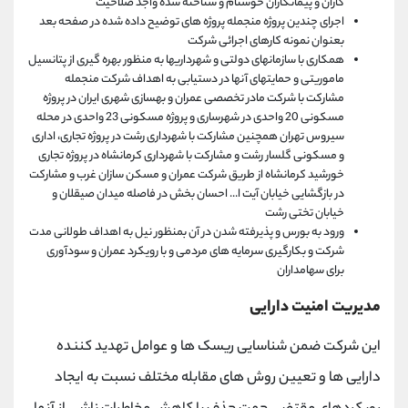
کاران و پیمانکاران خوشنام و شناخته شده واجد صلاحیت
اجرای چندین پروژه منجمله پروژه های توضیح داده شده در صفحه بعد
بعنوان نمونه کارهای اجرائی شرکت
همکاری با سازمانهای دولتی و شهرداریها به منظور بهره گیری از پتانسیل
ماموریتی و حمایتهای آنها در دستیابی به اهداف شرکت منجمله
مشارکت با شرکت مادر تخصصی عمران و بهسازی شهری ایران در پروژه
مسکونی 20 واحدی در شهرساری و پروژه مسکونی 23 واحدی در محله
سیروس تهران همچنین مشارکت با شهرداری رشت در پروژه تجاری، اداری
و مسکونی گلسار رشت و مشارکت با شهرداری کرمانشاه در پروژه تجاری
خورشید کرمانشاه از طریق شرکت عمران و مسکن سازان غرب و مشارکت
در بازگشایی خیابان آیت ا... احسان بخش در فاصله میدان صیقلان و
خیابان تختی رشت
ورود به بورس و پذیرفته شدن در آن بمنظور نیل به اهداف طولانی مدت
شرکت و بکارگیری سرمایه های مردمی و با رویکرد عمران و سودآوری
برای سهامداران
مدیریت امنیت دارایی
این شرکت ضمن شناسایی ریسک ها و عوامل تهدید کننده
دارایی ها و تعیین روش های مقابله مختلف نسبت به ایجاد