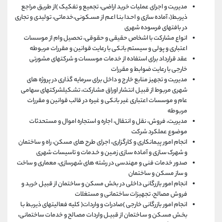
مدیریت و اجرای عملیات خرید اراضی، تجمیع و تفکیک )از طریق مراجع
ذیربط(، آماده سازی و احـدا بنـا اعـم از مسـکونی،خدماتی، تولیدی و تجاری
در بافتهای فرسوده شهری
انواع مشارکت با اشخاص حقیقی و حقوقی، تحصیل وام از موسسات
اعتباری و پولی و سیستم بانکی با رعایت قوانین و مقررات مربوطه
عقد قرارداد برای استفاده از خدمات موسسات و شرکتهای مشورتی
خارجی با رعایت ضوابط و مقررات
مدیریت و تجهیز منابع خارج و داخل برای سرمایه گذاری در پروژه های
شهری مربوط از قبیل انتشار اوراق مشـارکت، تشـکیلشرکتهای سهامی
عام و موسسات اعتباری غیر بانکی و غیره در قالب قوانین و مقررات
مربوطه
مدیریت، فروش، نقل و انتقال، اجاره و استجاره اموال و مستحدثات
موضوع عملکرد شرکت
انجام امور پیمانکاری و کارگزاری، اجرای طرح های مسکن، راه و ساختمان
و شهرک سـازی و آمـاده سـازی زمـین و خـدمات و تاسیسات شهری
صدور خدمات فنی و مهندسی در رشته های شهرسازی، معماری و ساخت
و ساز مسکن و ساختمان
انجام امور بازرگانی داخلی در بخش مسکن و ساختمان از قبیل خرید و
فروش مصالح، تجهیزات ساختمانی و مستغلات
انجام امور بازرگانی خارجی )صادرات و واردات( کلیه فعالیتهای ذیربط بـا
بخـش مسـکن و سـاختمان از قبیـل واردات مصـالح و خدمات ساختمانی،