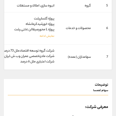
کانال بله
@alirezamehrabi_official
5
گروه
انبوه سازی، املاك و مستغلات
پروژه گلساررشت
پروژه خورشیدکرمانشاه
6
محصولات و خدمات
پروژه L محورصیقالن تختی رشت
شركت گروه توسعه اقتصادملل 73 درصد
شركت مادرتخصصی عمران وب.ش.ايران به ا.ق.ز.ش
7
سهامداران (عمده)
شركت اعتباری ملل 6 درصد
توضیحات
سهام ثعمسا
معرفی شرکت: