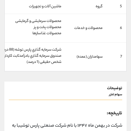
کانال بله
@alirezamehrabi_official
5
گروه
ماشين آلات و تجهيزات
محصولات سرمایشی و گرمایشی
محصولات پخت و پز
6
محصولات و خدمات
محصولات غذاسازها
شركت سرمايه گذاري پارس توشه (88 درصد)
صندوق سرمايه گذاري بادرآمدثابت كاردان (3 درصد)
7
سهامداران (عمده)
شخص حقیقی (1 درصد)
توضیحات
سهام لخزر
تاریخچه:
شرکت در بهمن ماه ۱۳۴۷ با نام شرکت صنعتی پارس توشیبا به