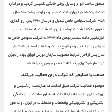
منظور ساخت انواع وسایل برقی خانگی تاسیس گردید و در اداره
ثبت شرکت‌ها در تهران به ثبت رسید و در اردیبهشت ماه سال
۱۳۵۹ شرکت سهامی خاص تبدیل و در سال ۱۳۶۱ پس از واگذاری
حقوق مالکانه شرکت توشیبا ژاپن نام شرکت به صنعتی پارس
خزر تغییر داده شد.در بهمن ماه ۱۳۷۴ نه شرکت سهامی خاص به
سهامی عام تبدیل و در تاریخ بیست و هفتم اسفند ماه همان
سال پس از احراز شرایط عضویت سازمان بورس اوراق بهادار تهران
در شمار شرکتهای پذیرفته شده در بورس پذیرفته شد.
ﺻﻨﻌﺖ ﻳﺎ ﺻﻨﺎﻳﻌﻰ ﻛﻪ ﺷﺮﻛﺖ در آن ﻓﻌﺎﻟﻴﺖ می‌کند.
ﻣﻮﺿﻮع ﻓﻌﺎﻟﻴﺖ ﺷﺮﻛﺖ ﻃﺒﻖ اﺳﺎﺳﻨﺎﻣﻪ ﻋﺒﺎرﺗﺴﺖ از ﺗﺄﺳﻴﺲ و
ﺑﻬﺮه ﺑﺮدارى و ﺗﻮﺳﻌﻪ ﻛﺎرﺧﺎﻧﺠﺎت ﺑﻪ ﻣﻨﻈﻮر ﺳﺎﺧﺖ ﻟﻮازم ﺧﺎﻧﮕﻲ
اﻟﻜﺘﺮﻳﻜﻲ و اﻟﻜﺘﺮوﻧﻴﻜﻲ وﻗﻄﻌﺎت و ﻣﺘﻌﻠﻘﺎت در اﻳﺮان ، و ﺑﻪ ﻃﻮر
ﻛﻠﻲ اﻗﺪام ﺑﻪ ﻛﻠﻴﻪ ﻋﻤﻠﻴﺎت ﺻﻨﻌﺘﻲ و ﺗﻮﻟﻴﺪ و ﺳﺎﺧﺖ و ﻳﺎ ﺗﻬﻴﻪ