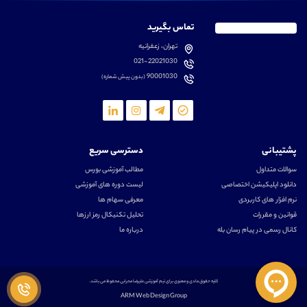
تماس بگیرید
تهران، زعفرانیه
021-22021030
90001030
(بدون پیش شماره)
پشتیبانی
دسترسی سریع
سوالات متداول
مطالب آموزشی بورس
دانلود اپلیکیشن اختصاصی
لیست دوره های آموزشی
نرم افزار های کاربردی
معرفی سهام ها
قوانین و مقررات
تحلیل تکنیکال رمز ارزها
کانال رسمی در پیام رسان بله
درباره ما
کلیه حقوق مادی و معنوی برای تیم آموزشی علیرضا محرابی محفوظ می باشد.
ARM Web Design Group