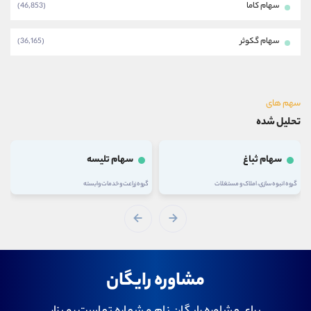
سهام کاما
(46,853)
سهام گکوثر
(36,165)
سهم های
تحلیل شده
سهام ثباغ
سهام تلیسه
گروه انبوه سازی، املاک و مستغلات
گروه زراعت و خدمات وابسته
مشاوره رایگان