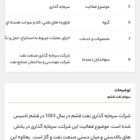
کانال بله
@alirezamehrabi_official
5
موضوع فعالیت
سرمایه گذاری
6
گروه
فراورده هاي نفتي، كك و سوخت هسته اي
اجرای عملیات مربوط به استخراج، حمل و نگهد
7
محصولات و خدمات
شرکت سرمایه گذاری صنعت نفت
8
سهامداران (عمده)
شرکت مهندسی و ساختمان صنایع نفت
توضیحات
سهام نفت قشم
شرکت سرمایه گذاری نفت قشم در سال 1383 در قشم تاسیس
شده است. موضوع فعالیت این شرکت، سرمایه گذاری در بخش
های بالادستی و میان دستی صنعت نفت و گاز است. بعلاوه این