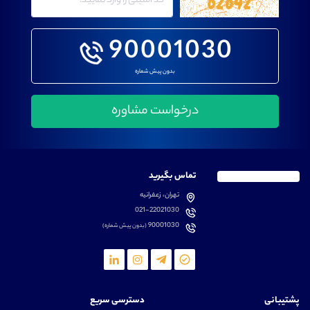
90001030
بدون پیش شماره
تماس بگیرید
تهران، زعفرانیه
021-22021030
90001030
(بدون پیش شماره)
پشتیبانی
دسترسی سریع