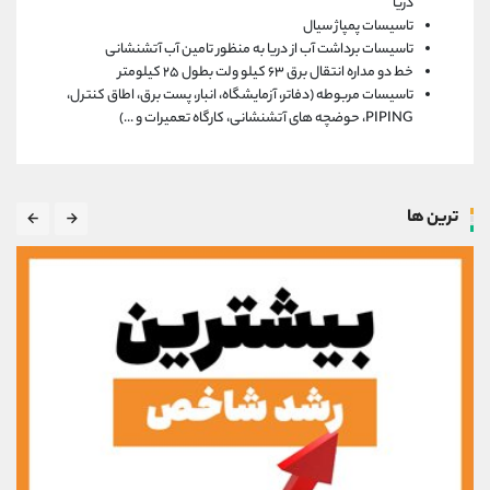
دریا
تاسیسات پمپاژ سیال
تاسیسات برداشت آب از دریا به‏ منظور تامین آب آتش‏نشانی
خط دو مداره انتقال برق ۶۳ کیلو ولت بطول ۲۵ کیلومتر
تاسیسات مربوطه (دفاتر، آزمایشگاه، انبار، پست برق، اطاق کنترل،
PIPING، حوضچه ‏های آتش‏نشانی، کارگاه تعمیرات و ...)
ترین ها