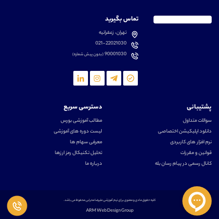
تماس بگیرید
تهران، زعفرانیه
021-22021030
90001030
(بدون پیش شماره)
پشتیبانی
دسترسی سریع
سوالات متداول
مطالب آموزشی بورس
دانلود اپلیکیشن اختصاصی
لیست دوره های آموزشی
نرم افزار های کاربردی
معرفی سهام ها
قوانین و مقررات
تحلیل تکنیکال رمز ارزها
کانال رسمی در پیام رسان بله
درباره ما
کلیه حقوق مادی و معنوی برای تیم آموزشی علیرضا محرابی محفوظ می باشد.
ARM Web Design Group