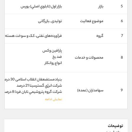
کانال بله
@alirezamehrabi_official
5
بازار
بازار اول (تابلوي اصلي) بورس
6
موضوع فعالیت
تولیدی_بازرگانی
7
گروه
فرآورده‌های نفتی، کک و سوخت هسته‌ای
پارافین وکس
ضد یخ
8
محصولات و خدمات
انواع روانکار
بنيادمستضعفان انقلاب اسلامی 30 درصد
شركت انرژي گسترسينا 21 درصد
9
سهامداران (عمده)
شركت گروه پتروشيمي تابان فردا 8 درصد
توضیحات