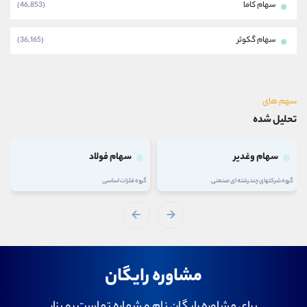
سهام کاما
(46,853)
سهام گکوثر
(36,165)
سهم های
تحلیل شده
سهام وغدیر
سهام فولاد
گروه شرکتهای چند رشته ای صنعتی
گروه فلزات اساسی
مشاوره رایگان