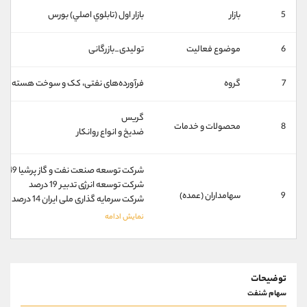
کانال بله
@alirezamehrabi_official
5
بازار
بازار اول (تابلوي اصلي) بورس
6
موضوع فعالیت
تولیدی_بازرگانی
7
گروه
فرآورده‌های نفتی، کک و سوخت هسته ای
گریس
8
محصولات و خدمات
ضدیخ و انواع روانکار
شرکت توسعه صنعت نفت و گاز پرشیا 49 درصد
شرکت توسعه انرژی تدبیر 19 درصد
9
سهامداران (عمده)
شرکت سرمایه گذاری ملی ایران 14 درصد
توضیحات
سهام شنفت