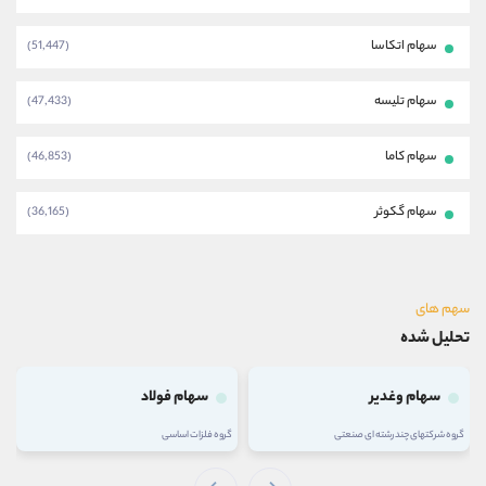
سهام اتکاسا
(51,447)
سهام تلیسه
(47,433)
سهام کاما
(46,853)
سهام گکوثر
(36,165)
سهم های
تحلیل شده
سهام وغدیر
سهام فولاد
گروه شرکتهای چند رشته ای صنعتی
گروه فلزات اساسی