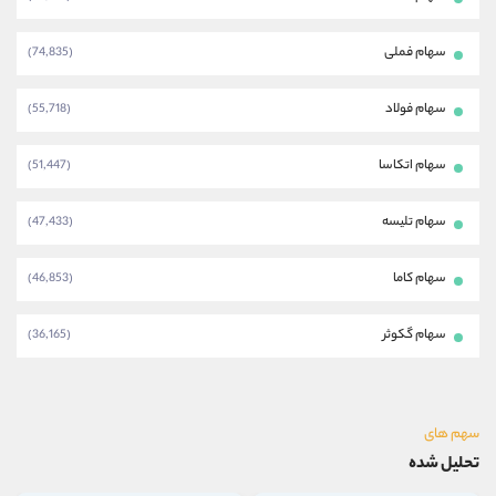
سهام فملی
(74,835)
سهام فولاد
(55,718)
سهام اتکاسا
(51,447)
سهام تلیسه
(47,433)
سهام کاما
(46,853)
سهام گکوثر
(36,165)
سهم های
تحلیل شده