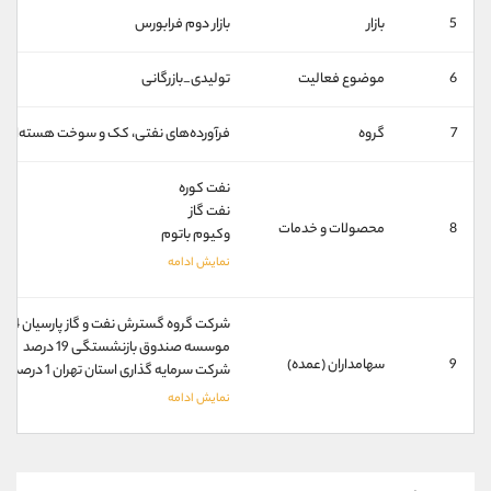
کانال بله
@alirezamehrabi_official
5
بازار
بازار دوم فرابورس
6
موضوع فعالیت
تولیدی_بازرگانی
7
گروه
فرآورده‌های نفتی، کک و سوخت هسته‌ای
نفت کوره
نفت گاز
8
محصولات و خدمات
وکیوم باتوم
شركت گروه گسترش نفت و گاز پارسيان 54 درصد
موسسه صندوق بازنشستگی 19 درصد
9
سهامداران (عمده)
شركت سرمایه گذاری استان تهران 1 درصد