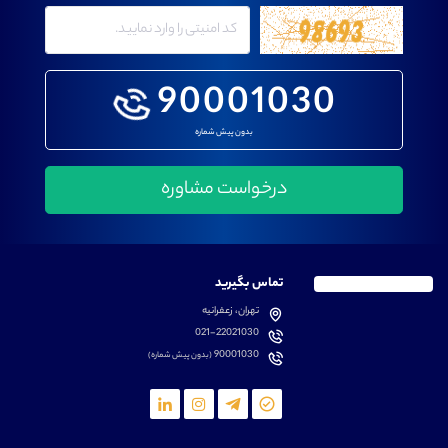
90001030
بدون پیش شماره
تماس بگیرید
تهران، زعفرانیه
021-22021030
90001030
(بدون پیش شماره)