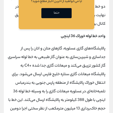
آیا می‌خواهید از آخرین اخبار مطلع شوید؟
دو خط لوله به قطر 2/2 متر به پالایشگاه انتقال می‌یابد و در
حتما
نهایت با رعایت تمام قوانین و ضوابط زیست‌محیطی از طریق
کانال برگشت به دریا بازگردانده می‌شود.
واحد خط لوله خوراک 36 اینچی
پالایشگاه‌های گازی عسلویه، گازهای متان و اتان را پس از
جداسازی و شیرین‌سازی به عنوان گاز طبیعی به خط لوله سراسری
گاز کشور تزریق می‌کند و میعانات گازی جدا شده +C4 به
پالایشگاه میعانات گازی ستاره خلیج فارس ارسال می‌شود. برای
انتقال خوراک پالایشگاه از منطقه پارس جنوبی به بندرعباس
تلمبه‌خانه‌ای در عسلویه میعانات گازی را به وسیله خط لوله 36
اینچی با طول 388 کیلومتر به پالایشگاه ارسال می‌کند. این خط با
حجم خاک‌برداری 13 میلیون مترمکعب از نظر سختی اجرا دومین