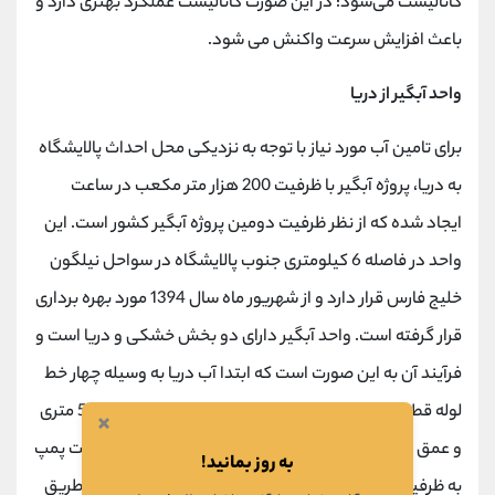
کاتالیست می‌شود؛ در این صورت کاتالیست عملکرد بهتری دارد و
باعث افزایش سرعت واکنش می شود.
واحد آبگیر از دریا
برای تامین آب مورد نیاز با توجه به نزدیکی محل احداث پالایشگاه
به دریا، پروژه آبگیر با ظرفیت 200 هزار متر مکعب در ساعت
ایجاد شده که از نظر ظرفیت دومین پروژه آبگیر کشور است. این
واحد در فاصله 6 کیلومتری جنوب پالایشگاه در سواحل نیلگون
خلیج فارس قرار دارد و از شهریور ماه سال 1394 مورد بهره برداری
قرار گرفته است. واحد آبگیر دارای دو بخش خشکی و دریا است و
فرآیند آن به این صورت است که ابتدا آب دریا به وسیله چهار خط
لوله قطور (هر یک به قطر 7/2متر) از فاصله یک‌هزار و 500 متری
×
و عمق 16 متری دریا به ساحل منتقل و سپس توسط هشت پمپ
به روز بمانید!
به ظرفیت هر یک 12 هزار و 600 متر مکعب در ساعت و از طریق