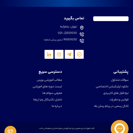
تماس بگیرید
تهران، زعفرانیه
021-22021030
90001030
(بدون پیش شماره)
پشتیبانی
دسترسی سریع
سوالات متداول
مطالب آموزشی بورس
دانلود اپلیکیشن اختصاصی
لیست دوره های آموزشی
نرم افزار های کاربردی
معرفی سهام ها
قوانین و مقررات
تحلیل تکنیکال رمز ارزها
کانال رسمی در پیام رسان بله
درباره ما
کلیه حقوق مادی و معنوی برای تیم آموزشی علیرضا محرابی محفوظ می باشد.