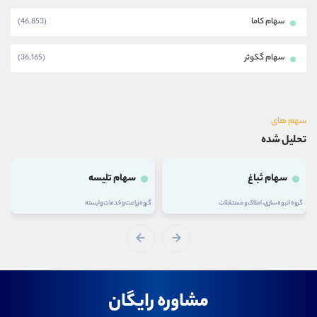
سهام کاما
(46,853)
سهام گکوثر
(36,165)
سهم های
تحلیل شده
سهام ثباغ
سهام تلیسه
گروه انبوه سازی، املاک و مستغلات
گروه زراعت و خدمات وابسته
مشاوره رایگان