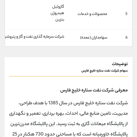
کانال بله
@alirezamehrabi_official
گازوئیل
هیدروژن
5
محصولات و خدمات
بنزین
شرکت سرمایه گذاری نفت و گاز و پتروشیمی تام
6
سهامداران (عمده)
توضیحات
سهام شرکت نفت ستاره خلیج فارس
معرفی شرکت نفت ستاره خلیج فارس
شرکت نفت ستاره خلیج فارس در سال 1385 با هدف طراحی،
مدیریت، تامین منابع مالی، احداث، بهره برداری، تعمیر و نگهداری
از پالایشگاه میعانات گازی به ثبت رسید. این پالایشگاه مدرن‌ترین
پالایشگاه خاورمیانه است که با مساحتی حدود 730 هکتار در 25