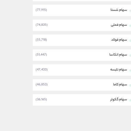
سهام شستا
(77,915)
سهام فملی
(74,835)
سهام فولاد
(55,718)
سهام اتکاسا
(51,447)
سهام تلیسه
(47,433)
سهام کاما
(46,853)
سهام گکوثر
(36,165)