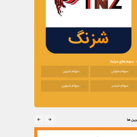
سهم های مرتبط
سهام شاوان
سهام شبریز
سهام شبندر
سهام شبهرن
رین ها