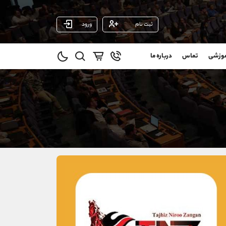
ثبت نام
ورود
پشتیبان فروش
(فائزه تهرانی)
موزشی
تماس
درباره ما
0
موبایل
09101364784
و
واتساپ
شروع گفتگو
@
تلگرام
@Armteam_admin_104
1
داخلی
104
021-22021030
021-22021040
90001030
@alireza.mehrabii
@alirezamehrabi_com
@alirezamehrabi_official