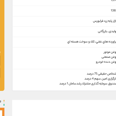
137
138
زار پايه زرد فرابورس
ولیدی_بازرگانی
راورده هاي نفتي، كك و سوخت هسته اي
وغن موتور
وغن صنعتی
وغن دنده خودرو
خاص حقیقی 75 درصد
رگزاری امين سهم 4 درصد
دوق سرمايه گذاری مشترك رشدسامان 1 درصد
ت