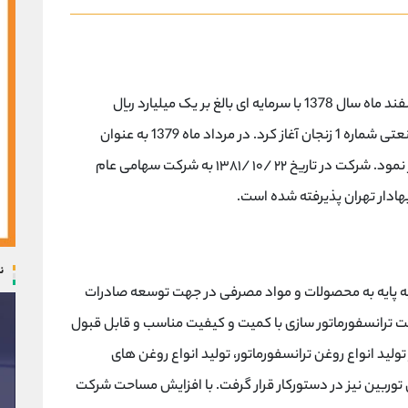
شرکت تجهیز نیروی زنگان (سهامی عام) در اواخر اسفند ماه سال 1378 با سرمایه ای بالغ بر یک میلیارد ریال
تاسیس گردید و فعالیت اجرایی خود را در شهرک صنعتی شماره 1 زنجان آغاز کرد. در مرداد ماه 1379 به عنوان
اولین تولید کننده روغن ترانسفورماتور در ایران آغاز نمود. شرکت در تاریخ ۲۲ /۱۰ /۱۳۸۱ به شرکت سهامی عام
ن
یه پایه به محصولات و مواد مصرفی در جهت توسعه صادرات
 ترانسفورماتور سازی با کمیت و کیفیت مناسب و قابل قبول
ولید انواع روغن ترانسفورماتور، تولید انواع روغن های
ربین نیز در دستورکار قرار گرفت. با افزایش مساحت شرکت