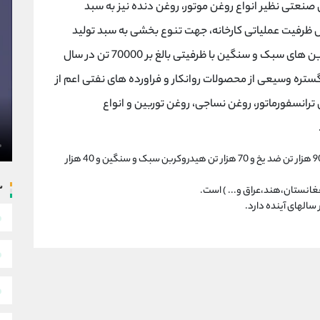
غن های صنعتی نظیر انواع روغن موتور، روغن دنده نیز به سبد
ش ظرفیت عملیاتی کارخانه، جهت تنوع بخشی به سبد تولید
محصولات این کارخانه، استارت تولید انواع هیدروکربن های سبک و سنگین با ظرفیتی بالغ بر 70000 تن در سال
تره وسیعی از محصولات روانکار و فراورده های نفتی اعم از
رانسفورماتور، روغن نساجی، روغن توربین و انواع
بیشتر ظرفیت سالیانه شرکت تجهیز نیروی زنگان ، 90 هزار تن ضد یخ و 70 هزار تن هیدروکربن سبک و سنگین و 40 هزار
س
انستان،هند،عراق و... ) است.
سالهای آینده دارد.