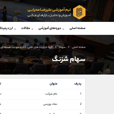
پشتیبان فروش
پشتی
(ایمان پوراسماعیلی)
صفحه اصلی
دوره‌های آموزشی
مقالات
ارز دیجیتا
موبایل
09927779040
موبایل
واتساپ
شروع گفتگو
واتساپ
تلگرام
@Armteam_admin_por
تلگرام
صفحه اصلی
سهام
گروه فراورده های نفتی، كک و سوخت هسته ای
داخلی
107
داخلی
سهام شزنگ
اطلاعات تماس
(دفتر فروش)
تلفن
تلفن
ردیف
عنوان
ت
بدون پیش شماره
اینستاگرام
1
نام شرکت
تج
کانال تلگرام
2
نماد بورسی
ش
کانال بله