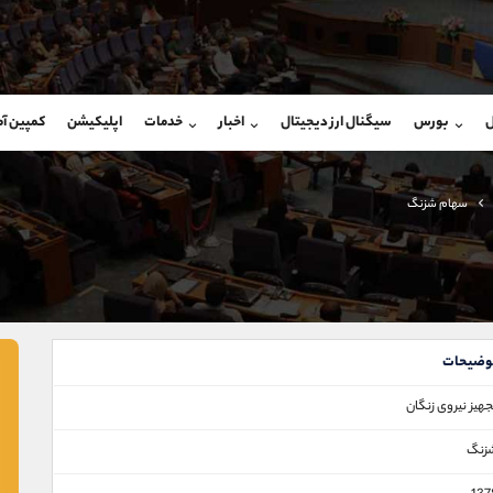
بان فروش
پشتیبان فروش
(یوسف فرخنده)
(محسن یزدی)
ل
بورس
سیگنال ارز دیجیتال
اخبار
خدمات
اپلیکیشن
کمپین آ
09194198792
موبایل
9304891085
شروع گفتگو
واتساپ
شروع گفتگ
@Armteam_admin_33
تلگرام
Armteam_admin_103
سهام شزنگ
118
داخلی
03
وضیحات
هيز نيروی زنگان
زنگ