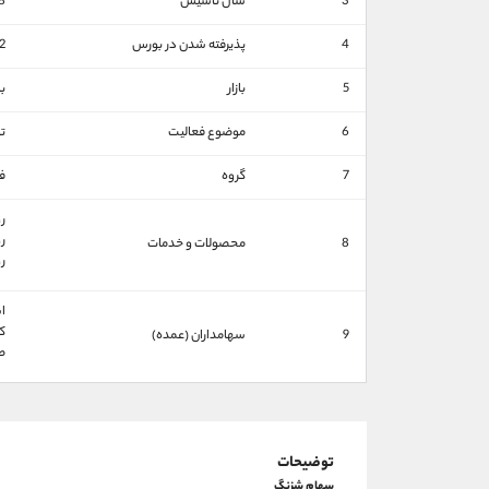
3
سال تاسیس
8
4
پذیرفته شدن در بورس
2
5
بازار
با
6
موضوع فعالیت
ت
7
گروه
ف
ر
ر
8
محصولات و خدمات
ر
اش
كا
9
سهامداران (عمده)
صن
توضیحات
سهام شزنگ