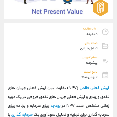
موبایل
09194198792
واتساپ
شروع گفتگو
تلگرام
@Armteam_admin_33
داخلی
118
زمان مطالعه
6 دقیقه
پشتیبان فروش
(ایمان پوراسماعیلی)
دسته بندی
موبایل
09927779040
تحلیل بنیادی
واتساپ
شروع گفتگو
تلگرام
@Armteam_admin_por
سطح آموزش
پیشرفته
داخلی
107
تاریخ انتشار
۲ بهمن ۱۴۰۰
اطلاعات تماس
(دفتر فروش)
تلفن
021-22021030
ارزش فعلی خالص
(NPV) تفاوت بین ارزش فعلی جریان های
تلفن
021-22021040
نقدی ورودی و ارزش فعلی جریان های نقدی خروجی در یک دوره
بدون پیش شماره
90001030
زمانی مشخص است. NPV در
بودجه
ریزی سرمایه و برنامه ریزی
اینستاگرام
@alireza.mehrabii
کانال تلگرام
@alirezamehrabi_com
سرمایه گذاری برای تجزیه و تحلیل سودآوری یک
سرمایه گذاری
یا