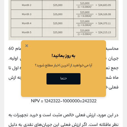
×
محاسبه کامل ارزش فعلی برابر است با ارزش فعلی تمام 60
به روز بمانید!
جریان نقدی آتی، منهای یک میلیون دلار سرمایه گذاری اولیه.
آیا می‌خواهید از آخرین اخبار مطلع شوید؟
جمع تمام اعداد موجود در ستون سوم جدول فوق (از ماه اول تا
ماه شصتم)، برابر خواهد بود با 1/242/322 دلار. در نتیجه ازش
حتما
فعلی خالص برابر می شود با:
NPV = 1242322-1000000=242322
در این مورد، ارزش فعلی خالص مثبت است و خرید تجهیزات به
نظر عاقلانه است. اگر ارزش فعلی این جریان‌های نقدی به دلیل