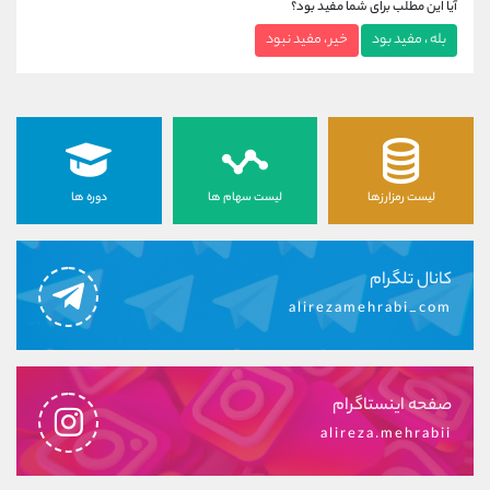
آیا این مطلب برای شما مفید بود؟
بله ، مفید بود
خیر ، مفید نبود
لیست رمزارزها
لیست سهام ها
دوره ها
کانال تلگرام
alirezamehrabi_com
صفحه اینستاگرام
alireza.mehrabii