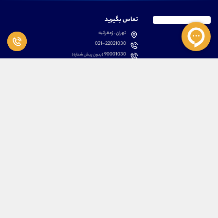
تماس بگیرید
تهران، زعفرانیه
021-22021030
90001030
(بدون پیش شماره)
پشتیبانی
دسترسی سریع
سوالات متداول
مطالب آموزشی بورس
دانلود اپلیکیشن اختصاصی
لیست دوره های آموزشی
نرم افزار های کاربردی
معرفی سهام ها
قوانین و مقررات
تحلیل تکنیکال رمز ارزها
کانال رسمی در پیام رسان بله
درباره ما
کلیه حقوق مادی و معنوی برای تیم آموزشی علیرضا محرابی محفوظ می باشد.
ARM Web Design Group