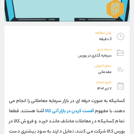
موبایل
09927779040
واتساپ
شروع گفتگو
تلگرام
@Armteam_admin_por
داخلی
107
زمان مطالعه
3 دقیقه
پشتیبان فروش
(یوسف فرخنده)
دسته بندی
موبایل
09194198792
سرمایه گذاری در بورس
واتساپ
شروع گفتگو
تلگرام
@Armteam_admin_33
سطح آموزش
مقدماتی
داخلی
118
تاریخ انتشار
۷ تیر ۱۴۰۲
اطلاعات تماس
(دفتر فروش)
تلفن
021-22021030
کسانیکه به صورت حرفه ای در بازار سرمایه معاملاتی را انجام می
تلفن
021-22021040
دهند، با مفهوم
آفست کردن در بازار آتی کالا
آشنا هستند. قطعا
بدون پیش شماره
90001030
تمام کسانیکه در معاملات مختلف مانند خرید و فروش کالا در
اینستاگرام
@alireza.mehrabii
کانال تلگرام
@alirezamehrabi_com
بورس کالا شرکت می کنند، تمایل دارند به سود بیشتری دست