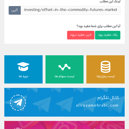
لینک این مطلب
کپی
آیا این مطلب برای شما مفید بود؟
بله ، مفید بود
خیر ، مفید نبود
لیست رمزارزها
لیست سهام ها
دوره ها
کانال تلگرام
alirezamehrabi_com