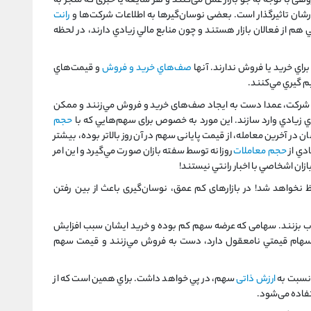
 با توجه به جو بازار عمل می‌کنند و هر شایعه یا خبری که منجر به
ان تاثیرگذار است. بعضی نوسان‌گیرها به اطلاعات شرکت‌ها و
رانت
هم از فعالان بازار هستند و چون منابع مالي زيادي دارند، در لحظه
ي خريد يا فروش ندارند. آنها
صف‌هاي خريد و فروش
و قيمت‌هاي
يم گيري مي‌كنند.
 شرکت، عمدا دست به ايجاد صف‌های خرید و فروش مي‌زنند و ممكن
ي زيادي وارد سازند. اين مورد به خصوص برای سهم‌هايي که با
حجم
ر آخرین معامله، از قیمت پایانی سهم در آن روز بالاتر بوده، بيشتر
ادي از
حجم معاملات
روزانه توسط سفته بازان صورت مي‌گيرد و اين امر
زان اشخاصي با اخبار رانتي نيستند!
فظ نخواهد شد! در بازارهای کم عمق، نوسان‌گیری باعث از بین رفتن
 بزنند. سهامی که عرضه سهم كم بوده و خريد ايشان سبب افزايش
سهام قيمتي نامعقول دارد، دست به فروش مي‌زنند و قيمت سهم
 نسبت به
ارزش ذاتی
سهم، در پي خواهد داشت. براي همين است كه از
ستفاده می‌شود.