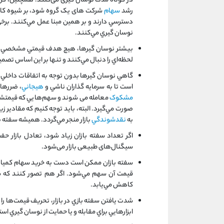
در کوتاه مدت نوسان گیری می‌کنند. همچنین، گروهی
رشد
سهام‌
شرکت های یک گروه شود، بر شیوه کارش
دسترسي دارند و بر همين مبنا عمل مي‌كنند. برخي 
نوسان گيري مي‌كنند.
بيشتر نوسان گيرها، هيچ هدف قيمتي مشخصي برا
لحظه‌اي را دنبال مي‌كنند و تنها بر اين اساس تصم
گاهي نوسان گيرها بدون توجه به اتفاقات داخلي
است تا به سرمايه گذاران ناشي و
هيجاني
، ضررها
مشکوک
معامله می شوند و سهم‌هايي كه قيمتشان د
صورت مي‌گيرد. البته، بايد توجه كنيم كه مقادير زي
به
نقدشوندگي
بازار منجر مي‌گردد. هميشه سفته با
اگر تعداد سفته بازان زياد شود، تعادل بازار ح
سیگنال‌های طبیعی بازار می‌شود.
سفته بازان ممکن است دست به خريد سهام كمياب
قيمت آن سهم مي‌شود. اگر هم تصور كنند كه 
كاهش مي‌يابد.
شدت يافتن سفته بازي در بازار، تحريف قيمت‌ها را
ابزارهايي براي مقابله و يا حمايت از نوسان‌ گيري ا