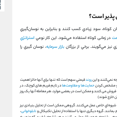
ن پذیر است؟
ن كوتاه، سود زيادي كسب كنند و بنابراين به نوسان‌گيري
مت
در زمانی کوتاه استفاده مي‌شود. اين كار نوعي
استراتژي
 نیز مي‌گويند. برخي از بزرگان
بازار سرمايه
، نوسان گيري را
 نمي‌كنند و اين
روند
قيمتي سهم است كه تنها براي آنها حائز اهميت
د و مشخص كردن
حمايت‌ها و مقاومت‌ها
در تایم فریم های کوچک، در
ه فروش می کنند و ممکن است در بعضی موارد، هر معامله آنها یک روز
آن خارج شوند)
 شيوه‌اي خاص عمل مي‌كنند. گروهی ممکن است از تحلیل بنیادی نیز
بمانند. گروه دیگری تنها با استفاده از تحلیل تکنیکال و
تابلوخوانی
،