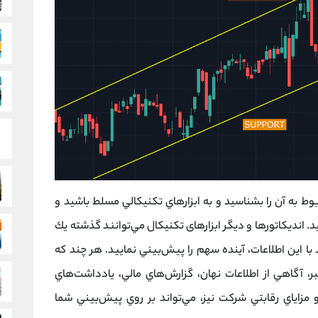
وط به آن را بشناسيد و به ابزارهاي تكنيكالي مسلط باشيد و
 انديكاتورها و دیگر ابزارهای تکنیکال مي‌توانند گذشته يك
با اين اطلاعات، آينده سهم را پيش‌بيني نماييد. هر چند كه
بر، آگاهي از اطلاعات نهان، گزارش‌هاي مالي، يادداشت‌هاي
مزاياي رقابتي شركت نيز، مي‌تواند بر روي پيش‌بيني شما