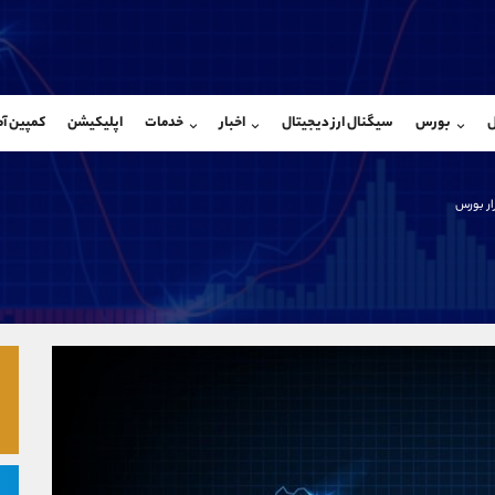
بان فروش
پشتیبان فروش
(فائزه تهرانی)
(ایمان پوراسماعیلی)
ل
بورس
سیگنال ارز دیجیتال
اخبار
خدمات
اپلیکیشن
کمپین آ
09101364784
موبایل
9927779040
شروع گفتگو
واتساپ
شروع گفتگ
@Armteam_admin_104
تلگرام
Armteam_admin_por
ار بورس
104
داخلی
07