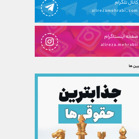
کانال تلگرام
alirezamehrabi_com
صفحه اینستاگرام
alireza.mehrabii
رین ها