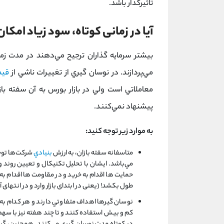
تاثيرگذار باشد.
آیا در زمانی کوتاه، سود زیاد امکا
بيشتر سرمايه گذاران ترجيح مي‌دهند در مدت زما
مي‌پردازند. در نوسان‌ گيري از تغيیرات ناشي از
قي
معاملاتي است ولي در بازار بورس به آن سفته بازي
پيشنهاد نمي‌كنند.
به موارد زير توجه كنيد:
متاسفانه سفته بازان، به ارزش
بنيادي
شركت‌ها توجه
مي‌باشد. ايشان با تحليل تكنيكال و تعیین رون
حمایت ها اقدام به خرید و در مقاومت ها اقدام ب
طول بکشد! (یعنی در ابتدای بازار وارد و در انتهای 
نوسان گيرها اهداف متفاوتي دارند و هر كدام به
کم و بیش استفاده کنند و تا چند هفته نیز با سهم 