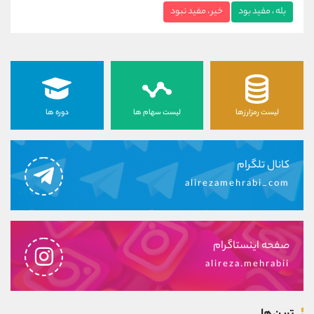
بله ، مفید بود
خیر ، مفید نبود
لیست رمزارزها
لیست سهام ها
دوره ها
کانال تلگرام
alirezamehrabi_com
صفحه اینستاگرام
alireza.mehrabii