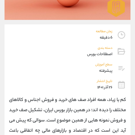
موبایل
09194198792
واتساپ
شروع گفتگو
تلگرام
@Armteam_admin_33
داخلی
118
زمان مطالعه
6 دقیقه
پشتیبان فروش
(فائزه تهرانی)
دسته بندی
موبایل
09101364784
اصطلاحات بورس
واتساپ
شروع گفتگو
سطح آموزش
تلگرام
@Armteam_admin_104
پیشرفته
داخلی
104
تاریخ انتشار
۲۶ آذر ۱۴۰۱
اطلاعات تماس
(دفتر فروش)
کم یا زیاد، همه افراد صف های خرید و فروش اجناس و کالاهای
تلفن
021-22021030
تلفن
021-22021040
مختلف را دیده اند؛ در همین بازار بورس ایران، تشکیل صف خرید
بدون پیش شماره
90001030
و فروش نمونه هایی از همین موضوع است. سوالی که پیش می
اینستاگرام
@alireza.mehrabii
کانال تلگرام
@alirezamehrabi_com
آید این است که در اقتصاد و بازارهای مالی چه اتفاقی باعث