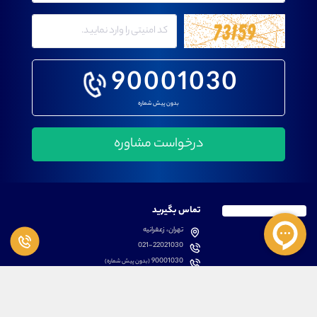
90001030
بدون پیش شماره
تماس بگیرید
تهران، زعفرانیه
021-22021030
90001030
(بدون پیش شماره)