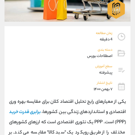
موبایل
09194198792
واتساپ
شروع گفتگو
تلگرام
@Armteam_admin_33
داخلی
118
زمان مطالعه
4 دقیقه
پشتیبان فروش
(محسن یزدی)
دسته بندی
موبایل
09304891085
اصطلاحات بورس
واتساپ
شروع گفتگو
تلگرام
@Armteam_admin_103
سطح آموزش
پیشرفته
داخلی
103
تاریخ انتشار
۷ بهمن ۱۴۰۰
اطلاعات تماس
(دفتر فروش)
تلفن
021-22021030
یکی از معیارهای رایج تحلیل اقتصاد کلان برای مقایسه بهره وری
تلفن
021-22021040
اقتصادی و استانداردهای زندگی بین کشورها،
برابری قدرت خرید
بدون پیش شماره
90001030
(PPP) است. PPP یک تئوری اقتصادی است که ارزهای کشورهای
اینستاگرام
@alireza.mehrabii
کانال تلگرام
@alirezamehrabi_com
مختلف را از طریق رویکرد یک "سبد کالا" مقایسه می کند. بر