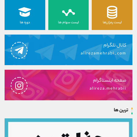
لیست رمزارزها
لیست سهام ها
دوره ها
کانال تلگرام
alirezamehrabi_com
صفحه اینستاگرام
alireza.mehrabii
ترین ها