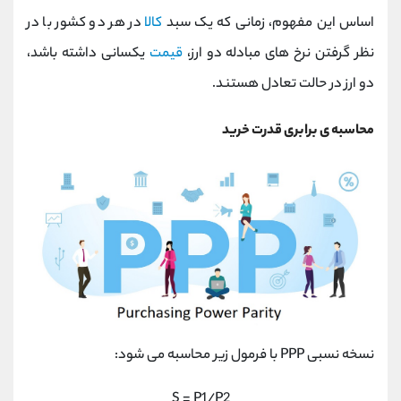
کانال بله
@alirezamehrabi_official
اساس این مفهوم، زمانی که یک سبد
کالا
در هر دو کشور با در
نظر گرفتن نرخ های مبادله دو ارز،
قیمت
یکسانی داشته باشد،
دو ارز در حالت تعادل هستند.
محاسبه ی برابری قدرت خرید
نسخه نسبی PPP با فرمول زیر محاسبه می شود:
S = P1/P2