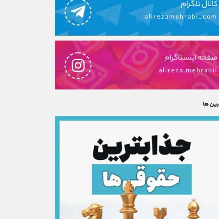
کانال تلگرام
alirezamehrabi_com
صفحه اینستاگرام
alireza.mehrabii
رین ها