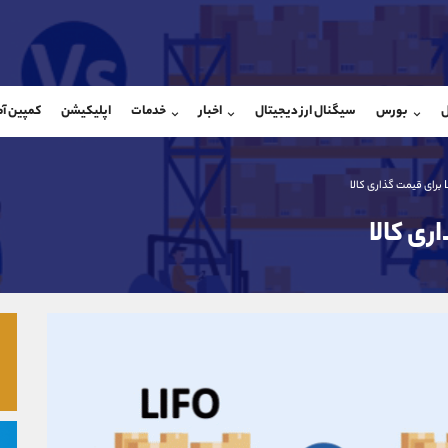
بان فروش
پشتیبان فروش
(فائزه تهرانی)
(یوسف فرخنده)
ل
بورس
سیگنال ارز دیجیتال
اخبار
خدمات
اپلیکیشن
کمپین آ
09101364784
موبایل
9194198792
شروع گفتگو
واتساپ
شروع گفتگ
@Armteam_admin_104
تلگرام
Armteam_admin_33
104
داخلی
8