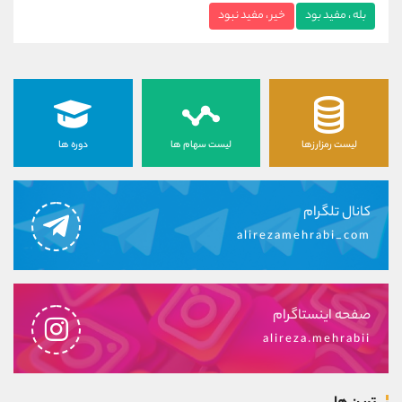
بله ، مفید بود
خیر ، مفید نبود
لیست رمزارزها
لیست سهام ها
دوره ها
کانال تلگرام
alirezamehrabi_com
صفحه اینستاگرام
alireza.mehrabii