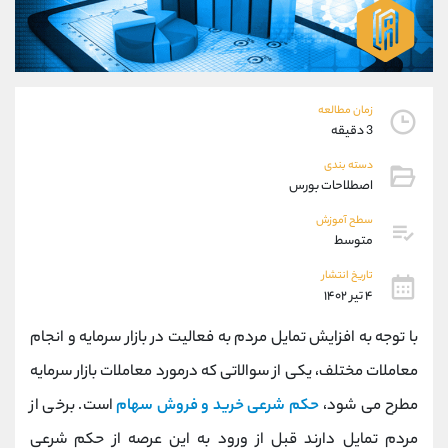
موبایل
09304891085
واتساپ
شروع گفتگو
تلگرام
@Armteam_admin_103
داخلی
103
زمان مطالعه
3 دقیقه
پشتیبان فروش
(یوسف فرخنده)
دسته بندی
موبایل
09194198792
اصطلاحات بورس
واتساپ
شروع گفتگو
تلگرام
@Armteam_admin_33
سطح آموزش
متوسط
داخلی
118
تاریخ انتشار
۴ تیر ۱۴۰۲
اطلاعات تماس
(دفتر فروش)
تلفن
021-22021030
با توجه به افزایش تمایل مردم به فعالیت در بازار سرمایه و انجام
تلفن
021-22021040
معاملات مختلف، یکی از سوالاتی که درمورد معاملات بازار سرمایه
بدون پیش شماره
90001030
مطرح می شود،
حکم شرعی خرید و فروش سهام
است. برخی از
اینستاگرام
@alireza.mehrabii
کانال تلگرام
@alirezamehrabi_com
مردم تمایل دارند قبل از ورود به این عرصه از حکم شرعی