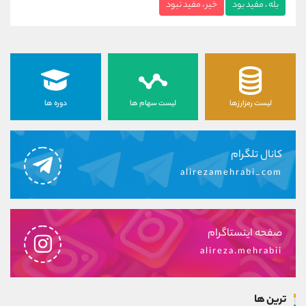
بله ، مفید بود
خیر ، مفید نبود
لیست رمزارزها
لیست سهام ها
دوره ها
کانال تلگرام
alirezamehrabi_com
صفحه اینستاگرام
alireza.mehrabii
ترین ها