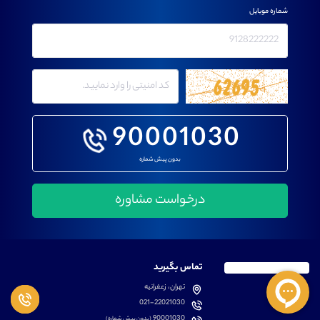
شماره موبایل
90001030
بدون پیش شماره
تماس بگیرید
تهران، زعفرانیه
021-22021030
90001030
(بدون پیش شماره)