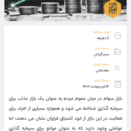
موبایل
09194198792
واتساپ
شروع گفتگو
تلگرام
@Armteam_admin_33
داخلی
118
زمان مطالعه
5 دقیقه
پشتیبان فروش
(فائزه تهرانی)
دسته بندی
موبایل
09101364784
سبدگردان
واتساپ
شروع گفتگو
تلگرام
@Armteam_admin_104
سطح آموزش
مقدماتی
داخلی
104
تاریخ انتشار
۱۴ اردیبهشت ۱۴۰۲
اطلاعات تماس
(دفتر فروش)
تلفن
021-22021030
بازار سهام در میان عموم مردم به عنوان یک بازار جذاب برای
تلفن
021-22021040
سرمایه گذاری شناخته می شود و همواره بسیاری از افراد برای
بدون پیش شماره
90001030
فعالیت در این بازار از خود اشتیاق فراوان نشان می دهند؛ اما
اینستاگرام
@alireza.mehrabii
کانال تلگرام
@alirezamehrabi_com
عواملی وجود دارند که به عنوان موانع برای سرمایه گذاری