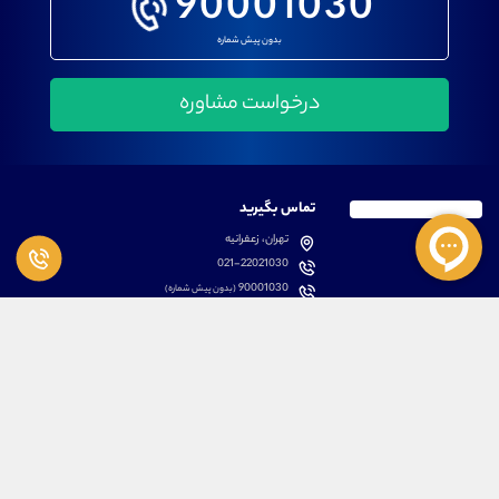
90001030
بدون پیش شماره
تماس بگیرید
تهران، زعفرانیه
021-22021030
90001030
(بدون پیش شماره)
پشتیبانی
دسترسی سریع
سوالات متداول
مطالب آموزشی بورس
دانلود اپلیکیشن اختصاصی
لیست دوره های آموزشی
نرم افزار های کاربردی
معرفی سهام ها