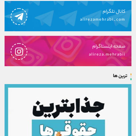
کانال تلگرام
alirezamehrabi_com
صفحه اینستاگرام
alireza.mehrabii
ترین ها