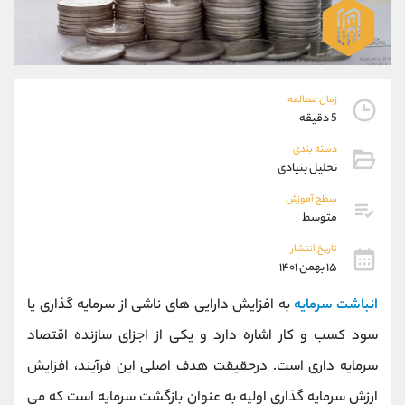
موبایل
09927779040
واتساپ
شروع گفتگو
تلگرام
@Armteam_admin_por
داخلی
107
زمان مطالعه
5 دقیقه
پشتیبان فروش
(فائزه تهرانی)
دسته بندی
موبایل
09101364784
تحلیل بنیادی
واتساپ
شروع گفتگو
تلگرام
@Armteam_admin_104
سطح آموزش
متوسط
داخلی
104
تاریخ انتشار
۱۵ بهمن ۱۴۰۱
اطلاعات تماس
(دفتر فروش)
تلفن
021-22021030
انباشت سرمایه
به افزایش دارایی های ناشی از سرمایه گذاری یا
تلفن
021-22021040
سود کسب و کار اشاره دارد و یکی از اجزای سازنده اقتصاد
بدون پیش شماره
90001030
سرمایه داری است. درحقیقت هدف اصلی این فرآیند، افزایش
اینستاگرام
@alireza.mehrabii
کانال تلگرام
@alirezamehrabi_com
ارزش سرمایه گذاری اولیه به عنوان بازگشت سرمایه است که می