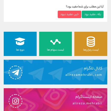
آیا این مطلب برای شما مفید بود؟
بله ، مفید بود
خیر ، مفید نبود
لیست رمزارزها
لیست سهام ها
دوره ها
کانال تلگرام
alirezamehrabi_com
صفحه اینستاگرام
alireza.mehrabii