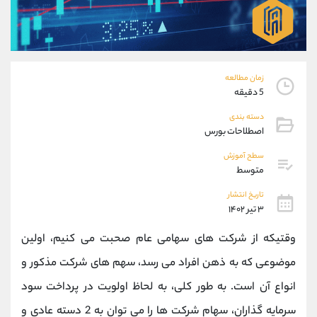
موبایل
09927779040
واتساپ
شروع گفتگو
تلگرام
@Armteam_admin_por
داخلی
107
زمان مطالعه
5 دقیقه
پشتیبان فروش
(فائزه تهرانی)
دسته بندی
موبایل
09101364784
اصطلاحات بورس
واتساپ
شروع گفتگو
تلگرام
@Armteam_admin_104
سطح آموزش
متوسط
داخلی
104
تاریخ انتشار
۳ تیر ۱۴۰۲
اطلاعات تماس
(دفتر فروش)
تلفن
021-22021030
وقتیکه از شرکت های سهامی عام صحبت می کنیم، اولین
تلفن
021-22021040
موضوعی که به ذهن افراد می رسد، سهم های شرکت مذکور و
بدون پیش شماره
90001030
انواع آن است. به طور کلی، به لحاظ اولویت در پرداخت سود
اینستاگرام
@alireza.mehrabii
کانال تلگرام
@alirezamehrabi_com
سرمایه گذاران، سهام شرکت ها را می توان به 2 دسته عادی و