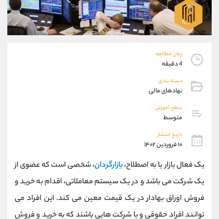
موبایل
09194198792
واتساپ
شروع گفتگو
تلگرام
@Armteam_admin_33
داخلی
118
زمان مطالعه
4 دقیقه
پشتیبان فروش
(محسن یزدی)
دسته بندی
موبایل
09304891085
نهادهای مالی
واتساپ
شروع گفتگو
تلگرام
@Armteam_admin_103
سطح آموزش
متوسط
داخلی
103
تاریخ انتشار
۱۰ فروردین ۱۴۰۲
اطلاعات تماس
(دفتر فروش)
تلفن
021-22021030
یک فعال بازار یا به اصطلاح،
بازارگردان
، شخصی است که عضوی از
تلفن
021-22021040
یک شرکت می باشد و در یک سیستم معاملاتی، اقدام به خرید و
بدون پیش شماره
90001030
فروش اوراق بهادار در یک قیمت معین می کند. این افراد می
اینستاگرام
@alireza.mehrabii
کانال تلگرام
@alirezamehrabi_com
توانند افراد حقوقی و یا شرکت هایی باشند که به خرید و فروش