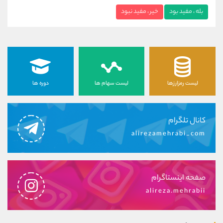
بله ، مفید بود
خیر ، مفید نبود
لیست رمزارزها
لیست سهام ها
دوره ها
کانال تلگرام
alirezamehrabi_com
صفحه اینستاگرام
alireza.mehrabii