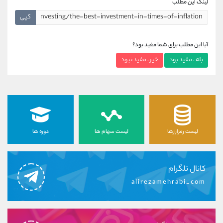
لینک این مطلب
کپی
آیا این مطلب برای شما مفید بود؟
بله ، مفید بود
خیر ، مفید نبود
لیست رمزارزها
لیست سهام ها
دوره ها
کانال تلگرام
alirezamehrabi_com