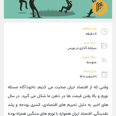
موبایل
09101364784
واتساپ
شروع گفتگو
تلگرام
@Armteam_admin_104
داخلی
104
زمان مطالعه
6 دقیقه
پشتیبان فروش
(ایمان پوراسماعیلی)
دسته بندی
موبایل
09927779040
سرمایه گذاری در بورس
واتساپ
شروع گفتگو
تلگرام
@Armteam_admin_por
سطح آموزش
متوسط
داخلی
107
تاریخ انتشار
۲۱ اسفند ۱۴۰۱
اطلاعات تماس
(دفتر فروش)
تلفن
021-22021030
وقتی که از اقتصاد ایران صحبت می کنیم، ناخودآگاه مسئله
تلفن
021-22021040
تورم و بالا رفتن قیمت ها در ذهن ما شکل می گیرد. در سال
بدون پیش شماره
90001030
های اخیر، به دلیل تحریم های اقتصادی، کسری بودجه و رشد
اینستاگرام
@alireza.mehrabii
کانال تلگرام
@alirezamehrabi_com
نقدینگی، اقتصاد ایران همواره با تورم های سنگین همراه بوده