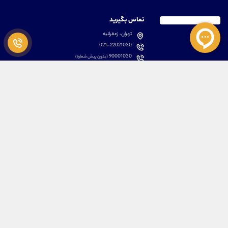
تماس بگیرید
تهران، زعفرانیه
021-22021030
90001030
(بدون پیش شماره)
پشتیبانی
دسترسی سریع
سوالات متداول
مطالب آموزشی بورس
دانلود اپلیکیشن اختصاصی
لیست دوره های آموزشی
نرم افزار های کاربردی
معرفی سهام ها
قوانین و مقررات
تحلیل تکنیکال رمز ارزها
کانال رسمی در پیام رسان بله
درباره ما
کلیه حقوق مادی و معنوی برای تیم آموزشی علیرضا محرابی محفوظ می باشد.
ARM Web Design Group