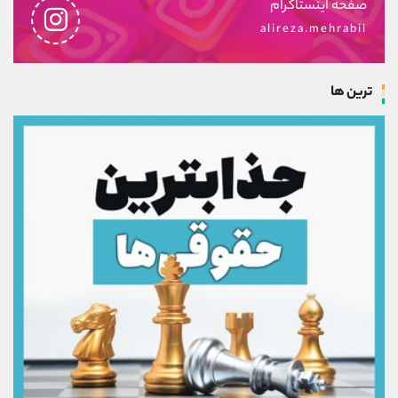
صفحه اینستاگرام
alireza.mehrabii
ترین ها